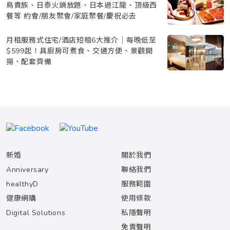
鳥貴族、日泰火鍋放題、日本過江龍、頂級西
餐等 約會/朋友聚會/家庭聚餐/慶祝必去
月租服務式住宅/酒店短租6大推介｜每晚低至
$599起！具廚房可煮食、交通方便、景觀開
揚、配套齊備
新婚
關於我們
Anniversary
聯絡我們
healthyD
服務範圍
健康網購
使用條款
Digital Solutions
私隱聲明
免責聲明