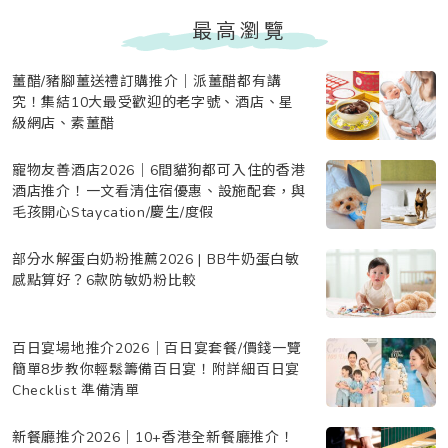
最高瀏覽
薑醋/豬腳薑送禮訂購推介｜派薑醋都有講
究！集結10大最受歡迎的老字號、酒店、星
級網店、素薑醋
寵物友善酒店2026｜6間貓狗都可入住的香港
酒店推介！一文看清住宿優惠、設施配套，與
毛孩開心Staycation/慶生/度假
部分水解蛋白奶粉推薦2026 | BB牛奶蛋白敏
感點算好？6款防敏奶粉比較
百日宴場地推介2026｜百日宴套餐/價錢一覽
簡單8步教你輕鬆籌備百日宴！附詳細百日宴
Checklist 準備清單
新餐廳推介2026｜10+香港全新餐廳推介！