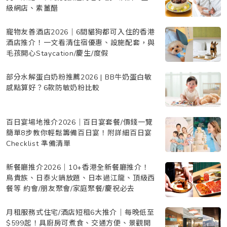
級網店、素薑醋
寵物友善酒店2026｜6間貓狗都可入住的香港
酒店推介！一文看清住宿優惠、設施配套，與
毛孩開心Staycation/慶生/度假
部分水解蛋白奶粉推薦2026 | BB牛奶蛋白敏
感點算好？6款防敏奶粉比較
百日宴場地推介2026｜百日宴套餐/價錢一覽
簡單8步教你輕鬆籌備百日宴！附詳細百日宴
Checklist 準備清單
新餐廳推介2026｜10+香港全新餐廳推介！
鳥貴族、日泰火鍋放題、日本過江龍、頂級西
餐等 約會/朋友聚會/家庭聚餐/慶祝必去
月租服務式住宅/酒店短租6大推介｜每晚低至
$599起！具廚房可煮食、交通方便、景觀開