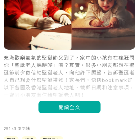
充滿歡樂氣氛的聖誕節又到了，家中的小孩有在瘋狂問
你「聖誕老人幾時嚟」嗎？其實，很多小朋友都想在聖
誕節前夕寄信給聖誕老人，向他許下願望，告訴聖誕老
人自己想要什麼聖誕禮物！家長們，快快bookmark好
以下各國及香港聖誕老人地址、截郵日期和注意事項，
一齊同小朋友寫信給聖誕老人吧！
閱讀全文
25143 次閱讀