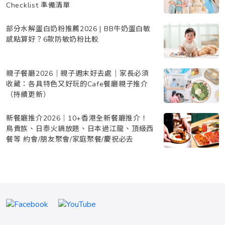
Checklist 準備清單
部分水解蛋白奶粉推薦2026 | BB牛奶蛋白敏
感點算好？6款防敏奶粉比較
親子餐廳2026｜親子週末好去處｜家長必須
收藏：各具特色又好玩的Cafe餐廳親子推介
（持續更新）
新餐廳推介2026｜10+香港全新餐廳推介！
鳥貴族、日泰火鍋放題、日本過江龍、頂級西
餐等 約會/朋友聚會/家庭聚餐/慶祝必去