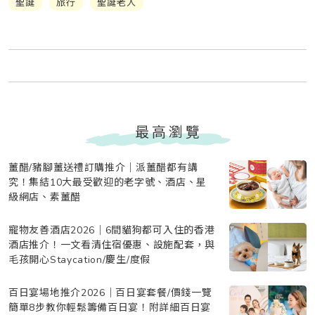
聖誕
旅行
聖誕老人
最高瀏覽
薑醋/豬腳薑送禮訂購推介｜派薑醋都有講
究！集結10大最受歡迎的老字號、酒店、星
級網店、素薑醋
寵物友善酒店2026｜6間貓狗都可入住的香港
酒店推介！一文看清住宿優惠、設施配套，與
毛孩開心Staycation/慶生/度假
百日宴場地推介2026｜百日宴套餐/價錢一覽
簡單8步教你輕鬆籌備百日宴！附詳細百日宴