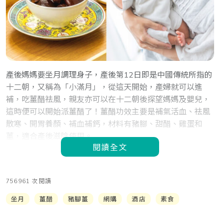
產後媽媽要坐月調理身子，產後第12日即是中國傳統所指的
十二朝，又稱為「小滿月」，從這天開始，產婦就可以進
補，吃薑醋祛風，親友亦可以在十二朝後探望媽媽及嬰兒，
這時便可以開始派薑醋了！薑醋功效主要是補氣活血、祛風
散寒、開胃養顏、補血補鈣，材料有豬腳、甜醋、雞蛋和
薑，適合產後滋陰使用。
閱讀全文
756961 次閱讀
坐月
薑醋
豬腳薑
網購
酒店
素食