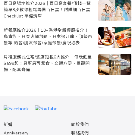
百日宴場地推介2026｜百日宴套餐/價錢一覽
簡單8步教你輕鬆籌備百日宴！附詳細百日宴
Checklist 準備清單
新餐廳推介2026｜10+香港全新餐廳推介！
鳥貴族、日泰火鍋放題、日本過江龍、頂級西
餐等 約會/朋友聚會/家庭聚餐/慶祝必去
月租服務式住宅/酒店短租6大推介｜每晚低至
$599起！具廚房可煮食、交通方便、景觀開
揚、配套齊備
新婚
關於我們
Anniversary
聯絡我們