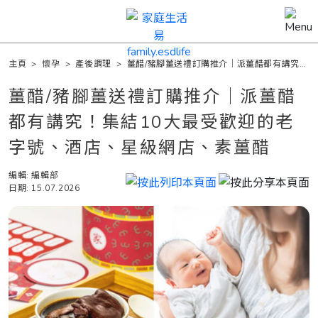
主頁
>
懷孕
>
產後調理
>
薑醋/豬腳薑送禮訂購推介｜派薑醋都有講究！
集結10大最受歡迎的老字號、酒店、星級網店、素薑醋
薑醋/豬腳薑送禮訂購推介｜派薑醋
都有講究！集結10大最受歡迎的老
字號、酒店、星級網店、素薑醋
編輯: 編輯部
日期: 15.07.2026