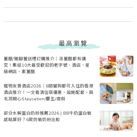
最高瀏覽
薑醋/豬腳薑送禮訂購推介｜派薑醋都有講
究！集結10大最受歡迎的老字號、酒店、星
級網店、素薑醋
寵物友善酒店2026｜6間貓狗都可入住的香港
酒店推介！一文看清住宿優惠、設施配套，與
毛孩開心Staycation/慶生/度假
部分水解蛋白奶粉推薦2026 | BB牛奶蛋白敏
感點算好？6款防敏奶粉比較