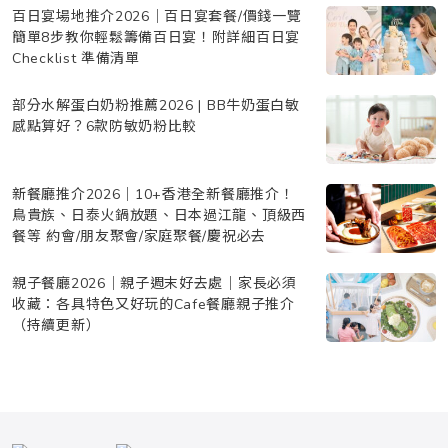
百日宴場地推介2026｜百日宴套餐/價錢一覽
簡單8步教你輕鬆籌備百日宴！附詳細百日宴
Checklist 準備清單
部分水解蛋白奶粉推薦2026 | BB牛奶蛋白敏
感點算好？6款防敏奶粉比較
新餐廳推介2026｜10+香港全新餐廳推介！
鳥貴族、日泰火鍋放題、日本過江龍、頂級西
餐等 約會/朋友聚會/家庭聚餐/慶祝必去
親子餐廳2026｜親子週末好去處｜家長必須
收藏：各具特色又好玩的Cafe餐廳親子推介
（持續更新）