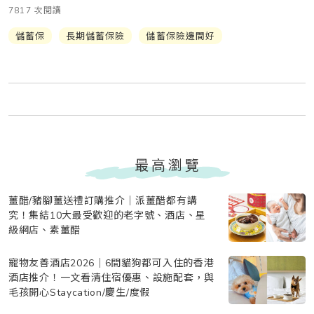
7817 次閱讀
儲蓄保
長期儲蓄保險
儲蓄保險邊間好
最高瀏覽
薑醋/豬腳薑送禮訂購推介｜派薑醋都有講
究！集結10大最受歡迎的老字號、酒店、星
級網店、素薑醋
寵物友善酒店2026｜6間貓狗都可入住的香港
酒店推介！一文看清住宿優惠、設施配套，與
毛孩開心Staycation/慶生/度假