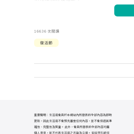
16636 次閱讀
復活節
重要聲明：生活易會員於本網站內所發表的全部內容為即時
更新，因此生活易不會預先審查任何內容，並不會保證其準
確性、完整性及質量。 此外，會員所發表的全部內容均屬
個人意見，並不代表生活易之言論及立場。 如從而引起任