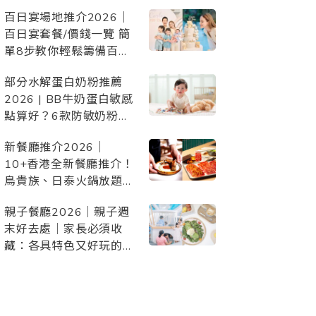
惠、設施配套，與毛孩開
百日宴場地推介2026｜
心Staycation/慶生/度假
百日宴套餐/價錢一覽 簡
單8步教你輕鬆籌備百日
宴！附詳細百日宴
部分水解蛋白奶粉推薦
Checklist 準備清單
2026 | BB牛奶蛋白敏感
點算好？6款防敏奶粉比
較
新餐廳推介2026｜
10+香港全新餐廳推介！
鳥貴族、日泰火鍋放題、
日本過江龍、頂級西餐等
親子餐廳2026｜親子週
約會/朋友聚會/家庭聚
末好去處｜家長必須收
餐/慶祝必去
藏：各具特色又好玩的
Cafe餐廳親子推介（持
續更新）