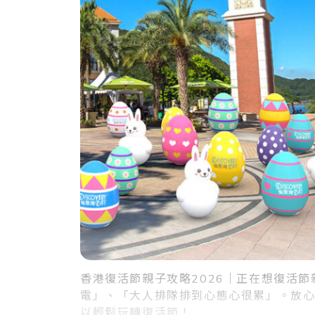
香港復活節親子攻略2026｜正在想復活
電」、「大人排隊排到心態心很累」。放
以輕鬆玩轉復活節！