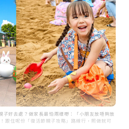
節親子好去處？做家長最怕兩樣嘢：「小朋友放唔夠放
心！跟住呢份「復活節親子攻略」路線行，照做就可