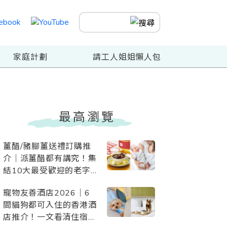
家庭計劃
請工人姐姐懶人包
最高瀏覽
薑醋/豬腳薑送禮訂購推
介｜派薑醋都有講究！集
結10大最受歡迎的老字
號、酒店、星級網店、素
寵物友善酒店2026｜6
薑醋
間貓狗都可入住的香港酒
店推介！一文看清住宿優