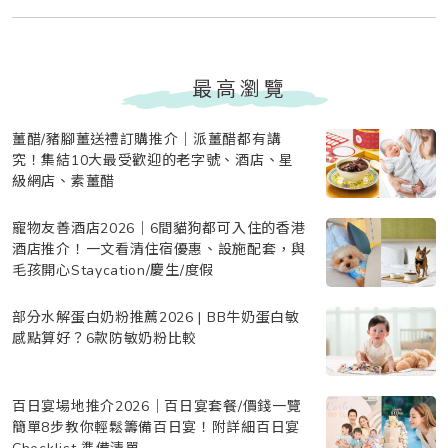
最高瀏覽
薑醋/豬腳薑送禮訂購推介｜派薑醋都有講
究！集結10大最受歡迎的老字號、酒店、星
級網店、素薑醋
寵物友善酒店2026｜6間貓狗都可入住的香港
酒店推介！一文看清住宿優惠、設施配套，與
毛孩開心Staycation/慶生/度假
部分水解蛋白奶粉推薦2026 | BB牛奶蛋白敏
感點算好？6款防敏奶粉比較
百日宴場地推介2026｜百日宴套餐/價錢一覽
簡單8步教你輕鬆籌備百日宴！附詳細百日宴