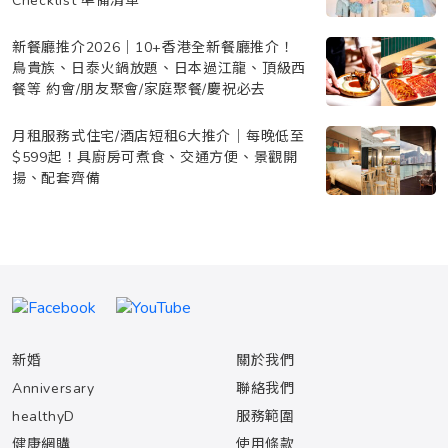
Checklist 準備清單
新餐廳推介2026｜10+香港全新餐廳推介！
鳥貴族、日泰火鍋放題、日本過江龍、頂級西
餐等 約會/朋友聚會/家庭聚餐/慶祝必去
月租服務式住宅/酒店短租6大推介｜每晚低至
$599起！具廚房可煮食、交通方便、景觀開
揚、配套齊備
新婚
關於我們
Anniversary
聯絡我們
healthyD
服務範圍
健康網購
使用條款