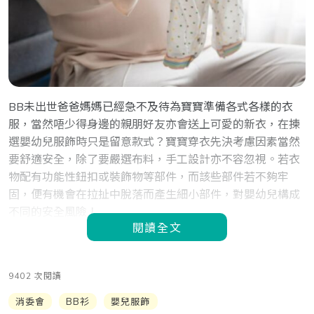
BB未出世爸爸媽媽已經急不及待為寶寶準備各式各樣的衣
服，當然唔少得身邊的親朋好友亦會送上可愛的新衣，在揀
選嬰幼兒服飾時只是留意款式？寶寶穿衣先決考慮因素當然
要舒適安全，除了要嚴選布料，手工設計亦不容忽視。若衣
物配有功能性鈕扣或裝飾物等部件，而該些部件若不夠牢
固，便有機會在拉扯中脫落而產生細小部件，對嬰幼兒構成
不同的安全風險！
閱讀全文
9402 次閱讀
消委會
BB衫
嬰兒服飾