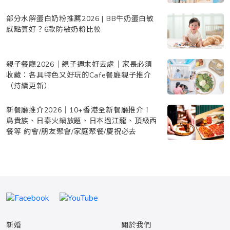
部分水解蛋白奶粉推薦2026 | BB牛奶蛋白敏
感點算好？6款防敏奶粉比較
親子餐廳2026｜親子週末好去處｜家長必須
收藏：各具特色又好玩的Cafe餐廳親子推介
（持續更新）
新餐廳推介2026｜10+香港全新餐廳推介！
鳥貴族、日泰火鍋放題、日本過江龍、頂級西
餐等 約會/朋友聚會/家庭聚餐/慶祝必去
新婚
關於我們