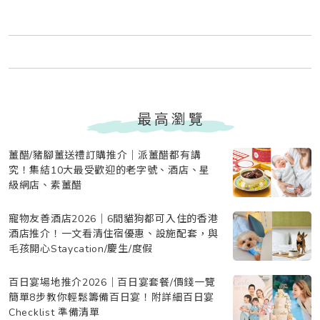
最高瀏覽
薑醋/豬腳薑送禮訂購推介｜派薑醋都有講
究！集結10大最受歡迎的老字號、酒店、星
級網店、素薑醋
寵物友善酒店2026｜6間貓狗都可入住的香港
酒店推介！一文看清住宿優惠、設施配套，與
毛孩開心Staycation/慶生/度假
百日宴場地推介2026｜百日宴套餐/價錢一覽
簡單8步教你輕鬆籌備百日宴！附詳細百日宴
Checklist 準備清單