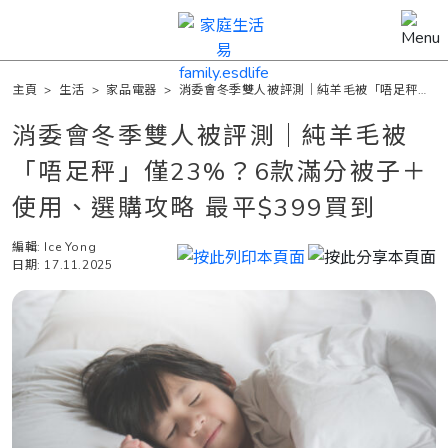
主頁
>
生活
>
家品電器
>
消委會冬季雙人被評測｜純羊毛被「唔足秤」
僅23%？6款滿分被子＋使用、選購攻略 最平$399買到
消委會冬季雙人被評測｜純羊毛被
「唔足秤」僅23%？6款滿分被子＋
使用、選購攻略 最平$399買到
編輯: Ice Yong
日期: 17.11.2025