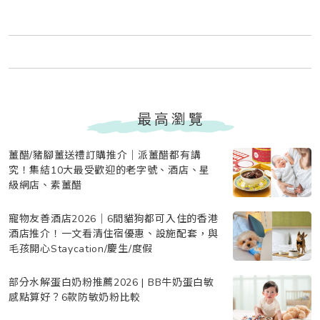
最高瀏覽
薑醋/豬腳薑送禮訂購推介｜派薑醋都有講
究！集結10大最受歡迎的老字號、酒店、星
級網店、素薑醋
寵物友善酒店2026｜6間貓狗都可入住的香港
酒店推介！一文看清住宿優惠、設施配套，與
毛孩開心Staycation/慶生/度假
部分水解蛋白奶粉推薦2026 | BB牛奶蛋白敏
感點算好？6款防敏奶粉比較