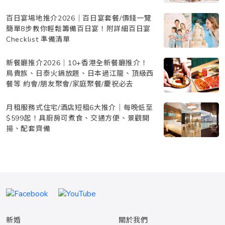
百日宴場地推介2026｜百日宴套餐/價錢一覽
簡單8步教你輕鬆籌備百日宴！附詳細百日宴
Checklist 準備清單
新餐廳推介2026｜10+香港全新餐廳推介！
鳥貴族、日泰火鍋放題、日本過江龍、頂級西
餐等 約會/朋友聚會/家庭聚餐/慶祝必去
月租服務式住宅/酒店短租6大推介｜每晚低至
$599起！具廚房可煮食、交通方便、景觀開
揚、配套齊備
新婚
關於我們