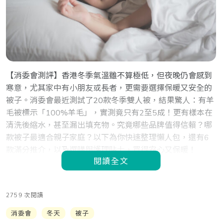
【消委會測評】香港冬季氣溫雖不算極低，但夜晚仍會感到
寒意，尤其家中有小朋友或長者，更需要選擇保暖又安全的
被子。消委會最近測試了20款冬季雙人被，結果驚人：有羊
毛被標示「100%羊毛」，實測竟只有2至5成！更有樣本在
清洗後縮水，甚至漏出填充物。究竟哪些品牌值得信賴？哪
款被子最適合親子家庭？以下為你快速整理懶人包，還有6
款滿分推介，以及選購與護理貼士，買得安心又保暖！
閱讀全文
2759 次閱讀
消委會
冬天
被子