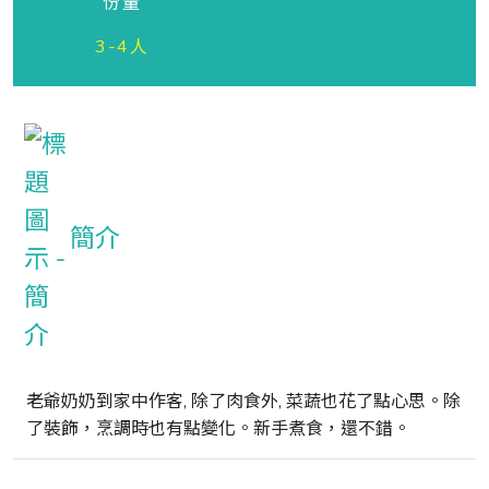
份量
3-4人
簡介
老爺奶奶到家中作客, 除了肉食外, 菜蔬也花了點心思。除
了裝飾，烹調時也有點變化。新手煮食，還不錯。