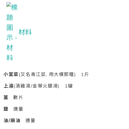
材料
小棠菜
(又名青江菜, 用大棵那種) 1斤
上湯
(清雞湯/金華火腿湯) 1罐
薑
數片
鹽
適量
油/麻油
適量