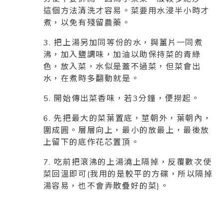
這個方法清洗才容易。菜要用水浸半小時才
煮，以免有殘留農藥。
3. 把上湯另加同等份的水，與薑片一同煮
沸，加入鹽調味，加油以助保持菜的青綠
色，放入菜，水似是蓋不過菜，但菜會出
水，在煮時多翻動就是。
5. 開始傳出菜香味，若3分鐘，便撈起。
6. 先把最大的菜葉置底，莖朝外，葉朝內，
圍成圓。層層向上，最小的放最上，最後放
上留下的底作花芯置頂。
7. 吃前把滾沸的上湯澆上隔掉，反覆數次使
菜回溫即可(我用的是較平的方碟，所以隔掉
湯容易，也不會弄散疊好的菜)。