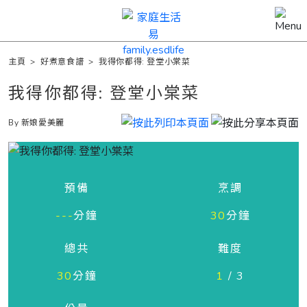
主頁
>
好煮意食譜
>
我得你都得: 登堂小棠菜
我得你都得: 登堂小棠菜
By 新娘愛美麗
預備
烹調
---
分鐘
30
分鐘
總共
難度
30
分鐘
1
/ 3