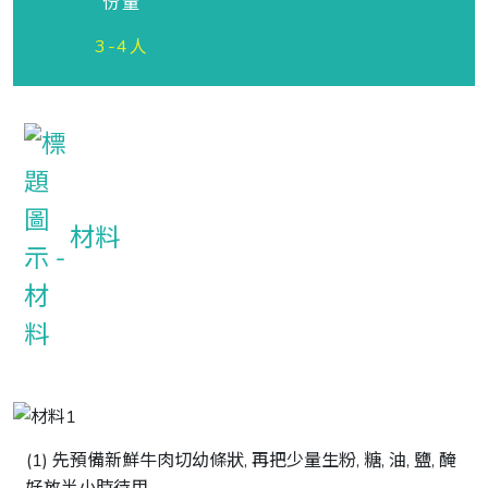
份量
3-4人
材料
(1) 先預備新鮮牛肉切幼條狀, 再把少量生粉, 糖, 油, 鹽, 醃