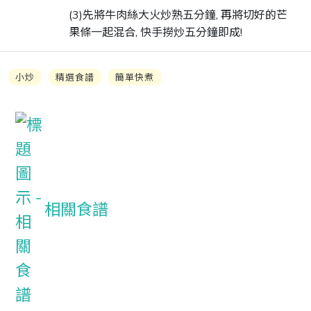
(3)先將牛肉絲大火炒熟五分鐘, 再將切好的芒
果條一起混合, 快手撈炒五分鐘即成!
小炒
精選食譜
簡單快煮
相關食譜