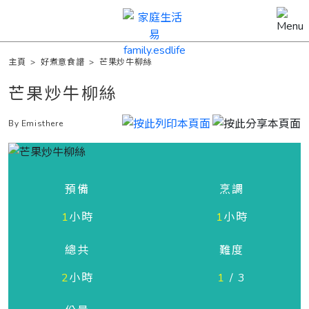
主頁
>
好煮意食譜
>
芒果炒牛柳絲
芒果炒牛柳絲
By Emisthere
預備
烹調
1
小時
1
小時
總共
難度
2
小時
1
/ 3