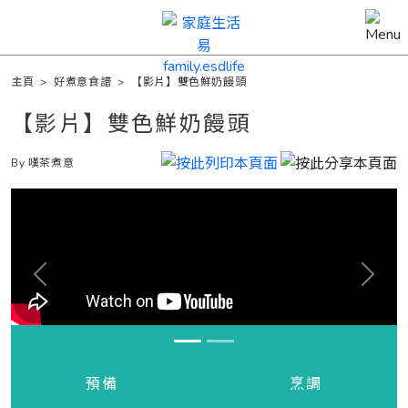
主頁
>
好煮意食譜
>
【影片】雙色鮮奶饅頭
【影片】雙色鮮奶饅頭
By 嘆茶煮意
Previous
Next
預備
烹調