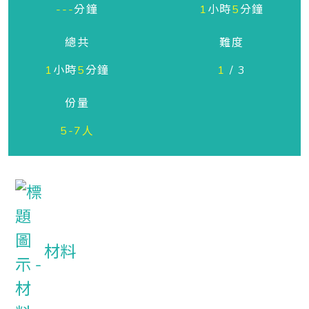
---
分鐘
1
小時
5
分鐘
總共
難度
1
小時
5
分鐘
1
/ 3
份量
5-7人
材料