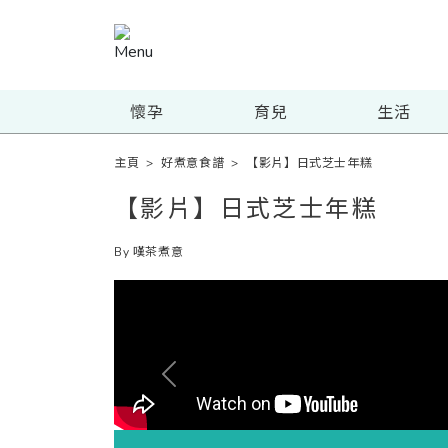
懷孕
育兒
生活
主頁
>
好煮意食譜
>
【影片】日式芝士年糕
【影片】日式芝士年糕
By 嘆茶煮意
Previous