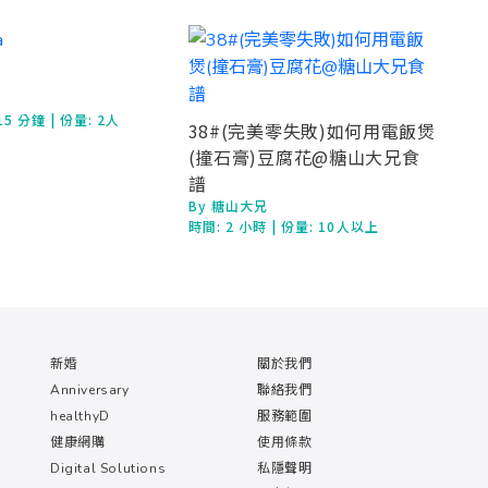
15 分鐘
| 份量: 2人
38#(完美零失敗)如何用電飯煲
(撞石膏)豆腐花@糖山大兄食
譜
By 糖山大兄
時間:
2 小時
| 份量: 10人以上
新婚
關於我們
Anniversary
聯絡我們
healthyD
服務範圍
健康網購
使用條款
Digital Solutions
私隱聲明