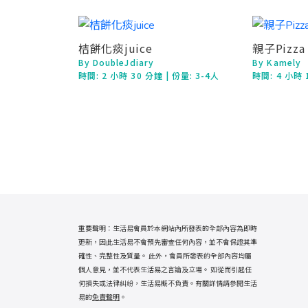
桔餅化痰juice
親子Pizza
By DoubleJdiary
By Kamely
時間:
2 小時 30 分鐘
| 份量: 3-4人
時間:
4 小時 
重要聲明：生活易會員於本網站內所發表的全部內容為即時
更新，因此生活易不會預先審查任何內容，並不會保證其準
確性、完整性及質量。 此外，會員所發表的全部內容均屬
個人意見，並不代表生活易之言論及立場。 如從而引起任
何損失或法律糾紛，生活易概不負責。有關詳情請參閱生活
易的
免責聲明
。