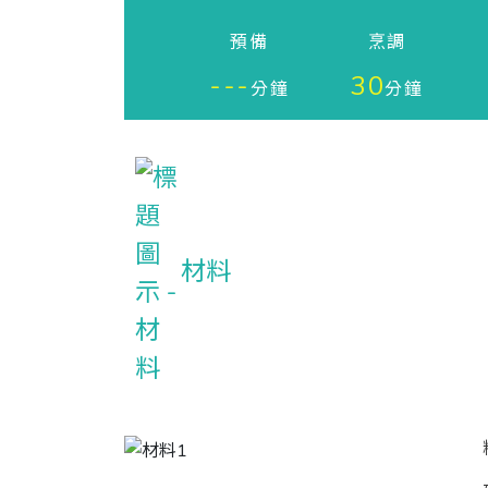
預備
烹調
---
30
分鐘
分鐘
材料