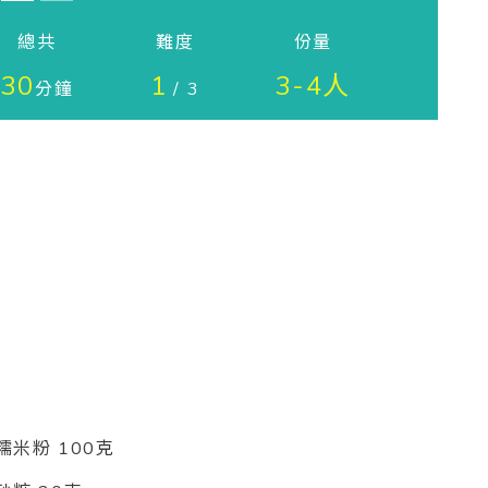
總共
難度
份量
30
1
3-4人
分鐘
/ 3
糯米粉 100克