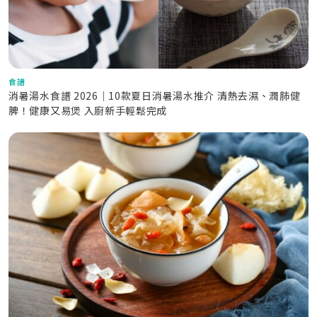
食譜
消暑湯水食譜 2026｜10款夏日消暑湯水推介 清熱去濕、潤肺健
脾！健康又易煲 入廚新手輕鬆完成