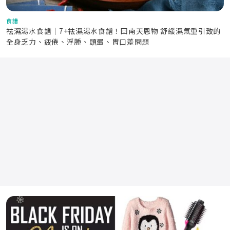
食譜
祛濕湯水食譜｜7+祛濕湯水食譜！回南天恩物 舒緩濕氣重引致的
全身乏力、疲倦、浮腫、頭暈、胃口差問題