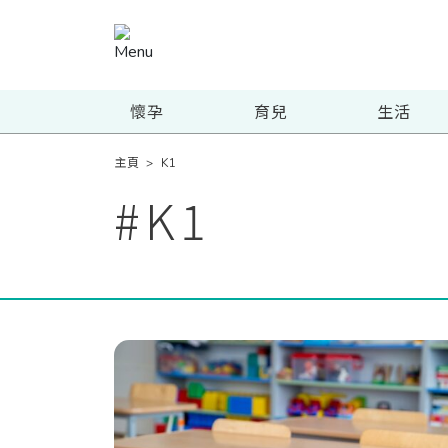
懷孕
育兒
生活
主頁
>
K1
#
K1