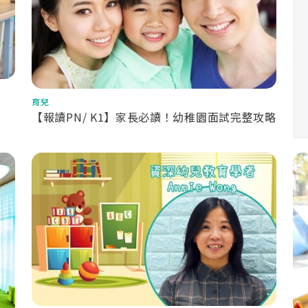
育兒
【報讀PN/ K1】家長必讀！幼稚園面試完整攻略