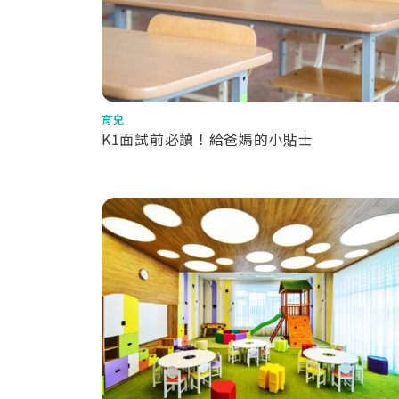
育兒
K1面試前必讀！給爸媽的小貼士