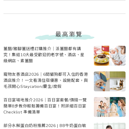
最高瀏覽
薑醋/豬腳薑送禮訂購推介｜派薑醋都有講
究！集結10大最受歡迎的老字號、酒店、星
級網店、素薑醋
寵物友善酒店2026｜6間貓狗都可入住的香港
酒店推介！一文看清住宿優惠、設施配套，與
毛孩開心Staycation/慶生/度假
百日宴場地推介2026｜百日宴套餐/價錢一覽
簡單8步教你輕鬆籌備百日宴！附詳細百日宴
Checklist 準備清單
部分水解蛋白奶粉推薦2026 | BB牛奶蛋白敏