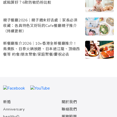
感點算好？6款防敏奶粉比較
親子餐廳2026｜親子週末好去處｜家長必須
收藏：各具特色又好玩的Cafe餐廳親子推介
（持續更新）
新餐廳推介2026｜10+香港全新餐廳推介！
鳥貴族、日泰火鍋放題、日本過江龍、頂級西
餐等 約會/朋友聚會/家庭聚餐/慶祝必去
新婚
關於我們
Anniversary
聯絡我們
healthyD
服務範圍