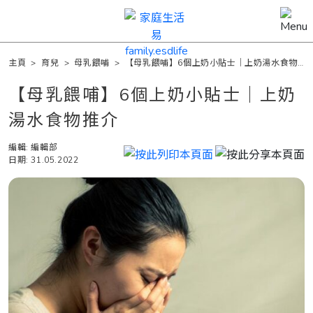
主頁
>
育兒
>
母乳餵哺
>
【母乳餵哺】6個上奶小貼士｜上奶湯水食物
推介
【母乳餵哺】6個上奶小貼士｜上奶
湯水食物推介
編輯: 編輯部
日期: 31.05.2022