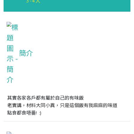
3-4人
簡介
其實各家各戶都有屬於自己的有味飯

老實講，材料大同小異，只是這個飯有我麻麻的味道

點食都食唔番!  :)