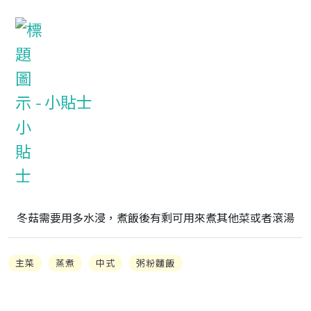
小貼士
冬菇需要用多水浸，煮飯後有剩可用來煮其他菜或者滾湯
主菜
蒸煮
中式
粥粉麵飯