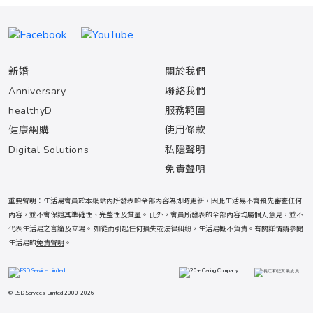
新婚
關於我們
Anniversary
聯絡我們
healthyD
服務範圍
健康網購
使用條款
Digital Solutions
私隱聲明
免責聲明
重要聲明：生活易會員於本網站內所發表的全部內容為即時更新，因此生活易不會預先審查任何
內容，並不會保證其準確性、完整性及質量。 此外，會員所發表的全部內容均屬個人意見，並不
代表生活易之言論及立場。 如從而引起任何損失或法律糾紛，生活易概不負責。有關詳情請參閱
生活易的
免責聲明
。
© ESD Services Limited 2000-2026