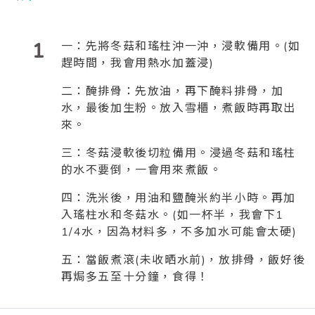
1
一：先將冬菇和瑤柱沖一沖，浸軟備用。(如
趕時間，我會用熱水加蓋浸)
二：醃排骨：先放油，再下醃料排骨，加
水，最後加生粉。放入雪櫃，煮飯時再取出
來。
三：冬菇浸軟後切粒備用。浸過冬菇和瑤柱
的水不要倒，一會用來煮飯。
四：洗米後，用油和鹽醃米約半小時。再加
入瑤柱水和冬菇水。(如一杯半，我會下1
1/4水，因為材料多，不多加水可能會太硬)
五：當飯煮滾(未收晒水前)，放排骨，飯好後
再焗多五至十分鐘，食得！