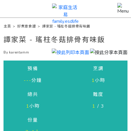
主頁
>
好煮意食譜
>
譚家菜 - 瑤柱冬菇排骨有味飯
譚家菜 - 瑤柱冬菇排骨有味飯
By karentamm
預備
烹調
---
分鐘
1
小時
總共
難度
1
小時
1
/ 3
份量