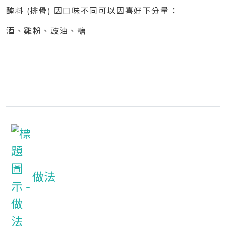
醃料 (排骨) 因口味不同可以因喜好下分量：
酒、
雞粉、
豉油、
糖
做法