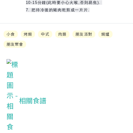
10-15分鐘(此時要小心火喉,否則易焦).
7. 把待冷後的豬肉乾剪成一片片.
小食
烤焗
中式
肉類
朋友派對
焗爐
朋友聚會
相關食譜