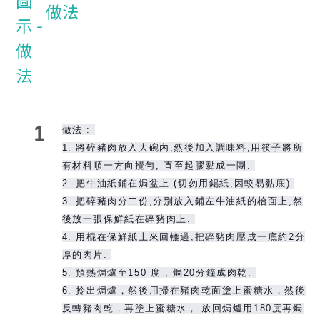
做法
1
做法 :
1. 將碎豬肉放入大碗內,然後加入調味料,用筷子將所
有材料順一方向攪勻, 直至起膠黏成一團.
2. 把牛油紙鋪在焗盆上 (切勿用錫紙,因較易黏底)
3. 把碎豬肉分二份,分別放入鋪左牛油紙的枱面上,然
後放一張保鮮紙在碎豬肉上.
4. 用棍在保鮮紙上來回轆過,把碎豬肉壓成一底約2分
厚的肉片.
5. 預熱焗爐至150 度 , 焗20分鐘成肉乾.
6. 拎出焗爐，然後用掃在豬肉乾面塗上蜜糖水，然後
反轉豬肉乾，再塗上蜜糖水， 放回焗爐用180度再焗