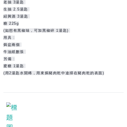
老抽 3湯匙
生抽 2.5湯匙
紹興酒 3湯匙
糖 225g
(如想有黑椒味，可加黑椒碎 1湯匙)
用具 :
焗盆兩個
牛油紙數張
另備 :
蜜糖 1湯匙
(用2湯匙水開稀，用來焗豬肉乾中途掃在豬肉乾的表面)