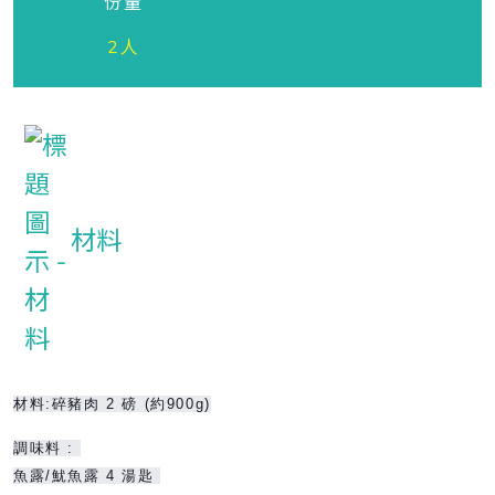
份量
2人
材料
材料:碎豬肉 2 磅 (約900g)
調味料 :
魚露/魷魚露 4 湯匙