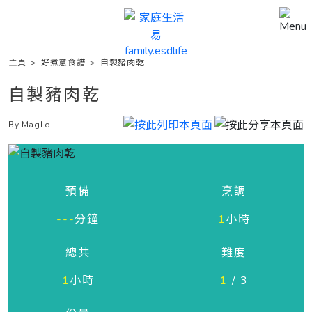
主頁
>
好煮意食譜
>
自製豬肉乾
自製豬肉乾
By MagLo
預備
烹調
---
分鐘
1
小時
總共
難度
1
小時
1
/ 3