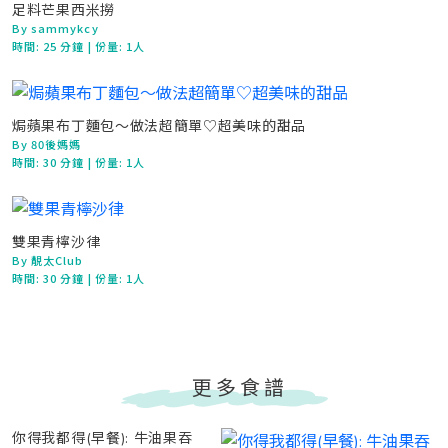
足料芒果西米撈
By sammykcy
時間:
25 分鐘
| 份量: 1人
焗蘋果布丁麵包～做法超簡單♡超美味的甜品
By 80後媽媽
時間:
30 分鐘
| 份量: 1人
雙果青檸沙律
By 靚太Club
時間:
30 分鐘
| 份量: 1人
更多食譜
你得我都得(早餐): 牛油果吞