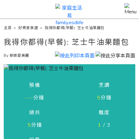
主頁
>
好煮意食譜
>
我得你都得(早餐): 芝士牛油果麵包
我得你都得(早餐): 芝士牛油果麵包
By 新娘愛美麗
預備
烹調
---
分鐘
5
分鐘
總共
難度
5
分鐘
1
/ 3