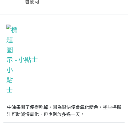
包便可
小貼士
牛油果開了便得吃掉，因為很快便會氧化變色，塗些檸檬
汁可助減慢氧化，但也別放多過一天。