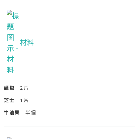
材料
麵包
2片
芝士
1片
牛油果
半個