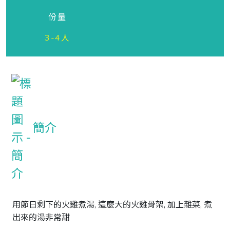
份量
3-4人
簡介
用節日剩下的火雞煮湯, 這麼大的火雞骨架, 加上雜菜, 煮
出來的湯非常甜