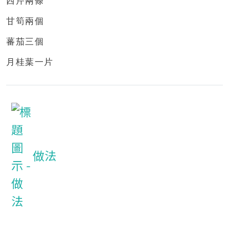
西芹兩條
甘筍兩個
蕃茄三個
月桂葉一片
做法