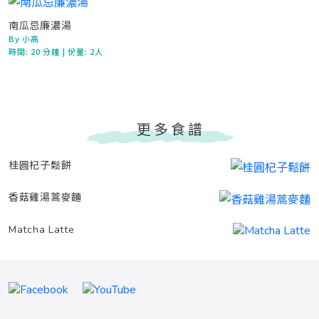
南瓜忌廉濃湯
By 小高
時間:
20 分鐘
| 份量: 2人
更多食譜
桂圓杞子鬆餅
香菇雞湯蒿麥麵
Matcha Latte