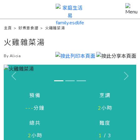
主頁
>
好煮意食譜
>
火雞雜菜湯
火雞雜菜湯
By Alicia
Previous
Next
預備
烹調
---
分鐘
2
小時
總共
難度
2
小時
1
/ 3