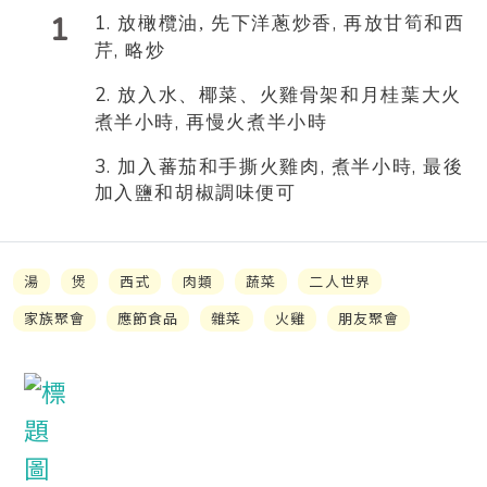
1
1.
,
放
橄欖
油
, 先
下
洋蔥炒香
再放甘筍和西
,
芹
略炒
2.
放入
水
、椰菜、火雞骨架
和
月桂葉
大火
,
煮
半
小時
再慢火煮
半
小時
3.
,
,
加入
蕃茄和手撕火雞肉
煮
半
小時
最後
加入鹽和
胡
椒
調味便可
湯
煲
西式
肉類
蔬菜
二人世界
家族聚會
應節食品
雜菜
火雞
朋友聚會