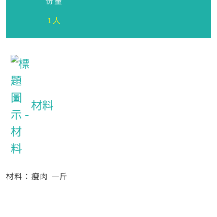
份量
1人
材料
材料：瘦肉 一斤