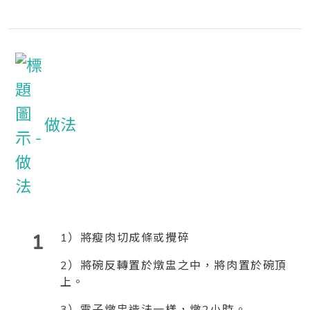
做法
1
1）將瘦肉切成條或攪碎
2）將碗反轉置於燉盅之中，將肉置於碗頂
上。