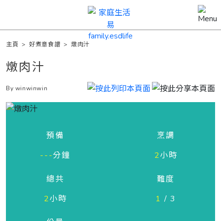
主頁
>
好煮意食譜
>
燉肉汁
燉肉汁
By winwinwin
預備
烹調
---
分鐘
2
小時
總共
難度
2
小時
1
/ 3