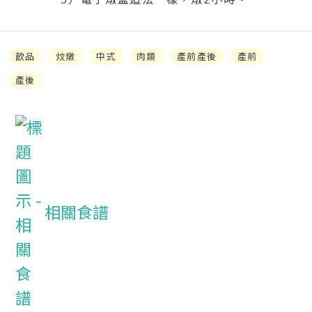
3）電子燉盅造法一樣，燉2小時。
飲品
炆燉
中式
肉類
產前產後
產前
產後
相關食譜