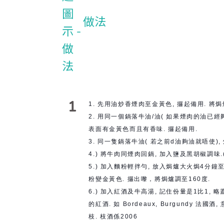
做法
1
1. 先用油炒香煙肉至金黃色, 攞起備用. 將焗
2. 用同一個鍋落牛油/油( 如果煙肉的油已
表面有金黃色而且有香味. 攞起備用.
3. 同一隻鍋落牛油( 若之前d油夠油就唔使),
4.) 將牛肉同煙肉回鍋, 加入鹽及黑胡椒調味
5.) 加入麵粉輕拌勻, 放入焗爐大火焗4分鐘
粉變金黃色. 攞出嚟，將焗爐調至160度.
6.) 加入紅酒及牛高湯, 記住份量是1比1, 略蓋過牛
的紅酒. 如 Bordeaux, Burgundy 法
枝. 枝酒係2006