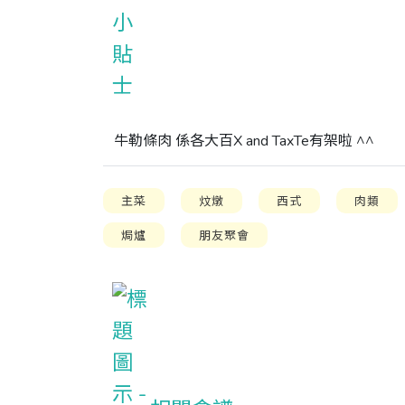
牛勒條肉 係各大百X and TaxTe有架啦 ^^
主菜
炆燉
西式
肉類
焗爐
朋友聚會