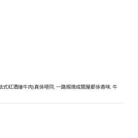
guignon(法式紅酒燴牛肉)真係唔同, 一路焗燉成間屋都係香味, 牛