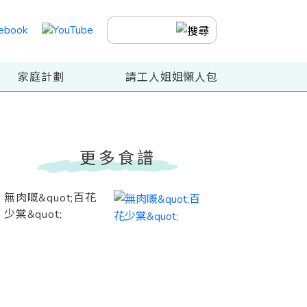
家庭計劃
請工人姐姐懶人包
更多食譜
無肉嘅&quot;百花
少棠&quot;