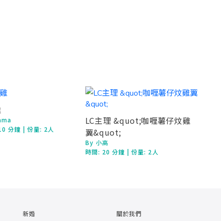
雞
LC主理 &quot;咖喱薯仔炆雞
ama
10 分鐘
| 份量: 2人
翼&quot;
By 小高
時間:
20 分鐘
| 份量: 2人
新婚
關於我們