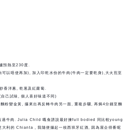
爐預熱至230度.
經夠可以唔使再加), 加入印乾水份的牛肉(牛肉一定要乾身),大火煎至
 炒香洋蔥, 乾葱及紅蘿蔔.
.(自己試味, 個人喜好味道不同)
至麵粉變金黃, 攞來出再反轉牛肉另一面, 重複步驟, 再焗4分鍾至麵
肉. Julia Child 嘅食譜說最好揀full bodied 同比較young
國酒, 意大利的 Chianta , 我隨便攞起一枝西班牙紅酒, 因為屋企得番呢