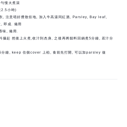
ic 拌勻慢火煮滾
咗2.5小時)
注意唔好攪散佢地, 加入牛高湯同紅酒, Parsley, Bay leaf,
, 即成. 備用
味, 備用.
料攞起 然後上火煮,收汁到杰身, 之後再將餸料回鍋煮5分鐘, 若汁分
, keep 住個cover 上枱, 食前先打開, 可以加parsley 做