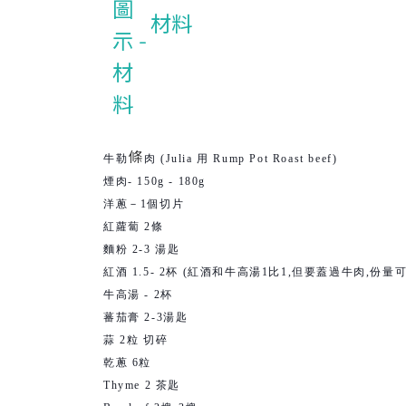
材料
條
牛勒
肉 (Julia 用 Rump Pot Roast beef)
煙肉- 150g - 180g
洋蔥－1個切片
紅蘿蔔 2條
麵粉 2-3 湯匙
紅酒 1.5- 2杯 (紅酒和牛高湯1比1,但要蓋過牛肉,份
牛高湯 - 2杯
蕃茄膏 2-3湯匙
蒜 2粒 切碎
乾蔥 6粒
Thyme 2 茶匙