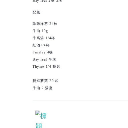
Bay leaf 2塊-3塊
配菜：
珍珠洋蔥 24粒
牛油 10g
牛高湯 1/4杯
紅酒1/4杯
Parsley 4棵
Bay leaf 半塊
Thyme 1/4 茶匙
新鮮蘑菇 20 粒
牛油 2 湯匙