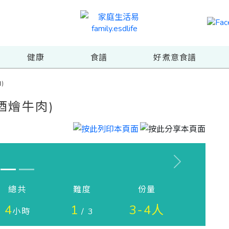
健康
食譜
好煮意食譜
)
紅酒燴牛肉)
Next
總共
難度
份量
4
1
3-4人
小時
/ 3