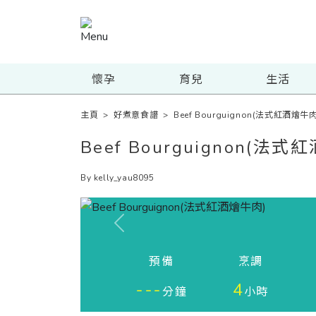
懷孕
育兒
生活
主頁
>
好煮意食譜
>
Beef Bourguignon(法式紅酒燴牛肉
Beef Bourguignon(法式
By kelly_yau8095
Previous
預備
烹調
---
4
分鐘
小時