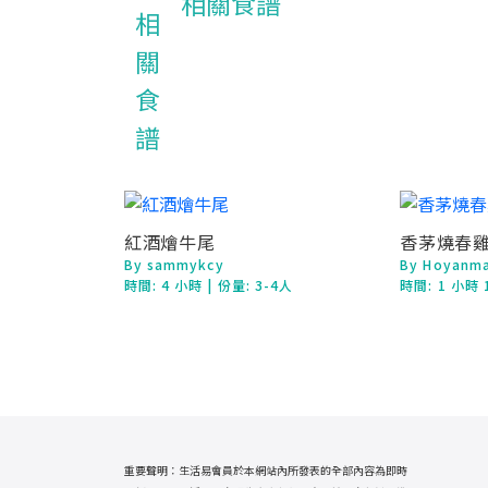
相關食譜
紅酒燴牛尾
香茅燒春
By sammykcy
By Hoyanm
時間:
4 小時
| 份量: 3-4人
時間:
1 小時 
重要聲明：生活易會員於本網站內所發表的全部內容為即時