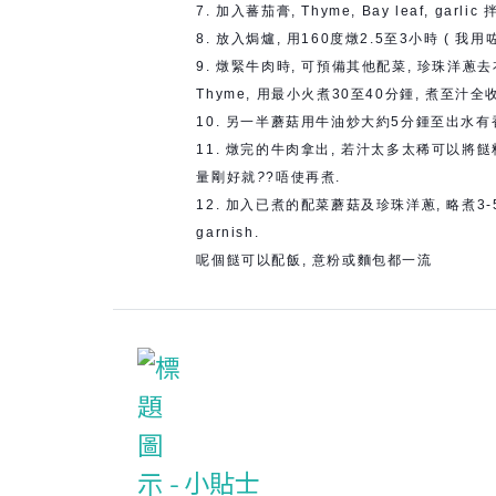
7. 加入蕃茄膏, Thyme, Bay leaf, garl
8. 放入焗爐, 用160度燉2.5至3小時 ( 我用
9. 燉緊牛肉時, 可預備其他配菜, 珍珠洋蔥去衣, 
Thyme, 用最小火煮30至40分鍾, 煮至汁全收
10. 另一半蘑菇用牛油炒大約5分鍾至出水有香
11. 燉完的牛肉拿出, 若汁太多太稀可以將餸
量剛好就
?
?唔使再煮.
12. 加入已煮的配菜蘑菇及珍珠洋蔥, 略煮3-5分鐘
garnish.
呢個餸可以配飯, 意粉或麵包都一流
小貼士