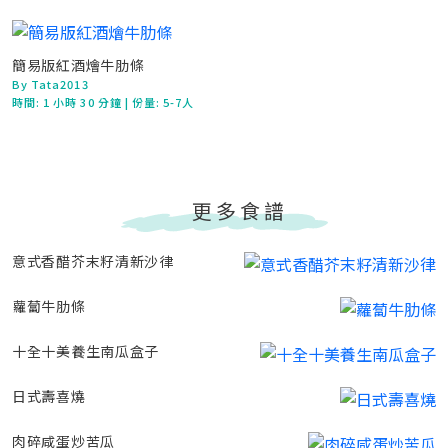
簡易版紅酒燴牛肋條
By Tata2013
時間:
1 小時 30 分鐘
| 份量: 5-7人
更多食譜
意式香醋芥末籽清新沙律
蘿蔔牛肋條
十全十美養生南瓜盒子
日式壽喜燒
肉碎咸蛋炒苦瓜