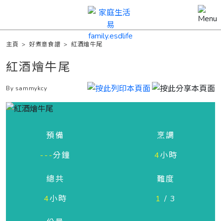
主頁
>
好煮意食譜
>
紅酒燴牛尾
紅酒燴牛尾
By sammykcy
預備
烹調
---
分鐘
4
小時
總共
難度
4
小時
1
/ 3