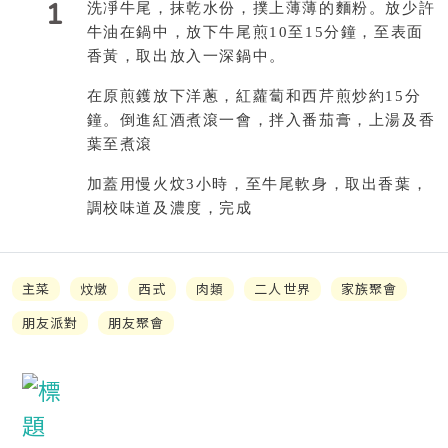
1
洗凈牛尾，抹乾水份，撲上薄薄的麵粉。放少許
牛油在鍋中，放下牛尾煎10至15分鐘，至表面
香黃，取出放入一深鍋中。
在原煎鑊放下洋蔥，紅蘿蔔和西芹煎炒約15分
鐘。倒進紅酒煮滾一會，拌入番茄膏，上湯及香
葉至煮滾
加蓋用慢火炆3小時，至牛尾軟身，取出香葉，
調校味道及濃度，完成
主菜
炆燉
西式
肉類
二人世界
家族聚會
朋友派對
朋友聚會