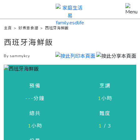
主頁
>
好煮意食譜
>
西班牙海鮮飯
西班牙海鮮飯
By sammykcy
預備
烹調
---
分鐘
1
小時
總共
難度
1
小時
1
/ 3