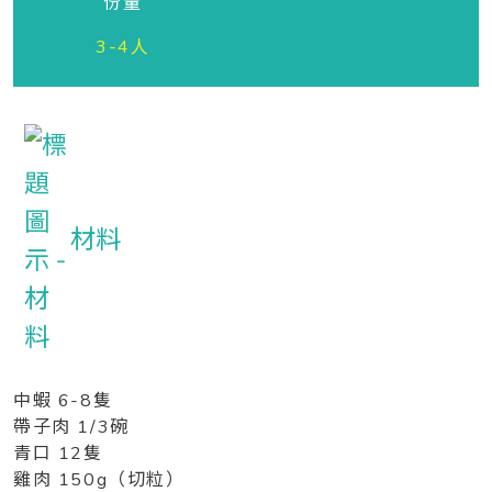
份量
3-4人
材料
中蝦 6-8隻
帶子肉
1/3碗
青口 12隻
雞肉 150g（切粒）