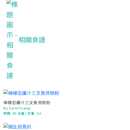
相關食譜
檸檬忌廉汁三文魚貝殼粉
By CarolTsang
時間:
40 分鐘
| 份量: 2人