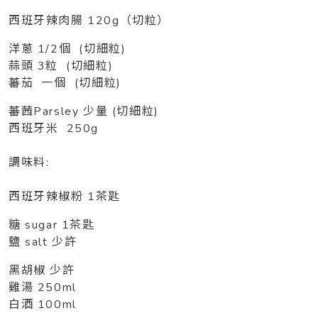
西班牙辣肉腸 120g（切粒）
洋蔥 1/2個 (切細粒)
蒜頭 3粒 (切細粒)
蕃茄 一個 (切細粒)
蕃茜Parsley 少量 (切細粒)
西班牙米 250g
調味料:
西班牙辣椒粉 1茶匙
糖 sugar 1
茶匙
鹽 salt 少許
黑胡椒 少許
雞湯 250ml
白酒 100ml