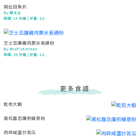
焗比目魚扒
By 圓太太
時間:
15 分鐘
| 份量: 2人
芝士忌廉雞肉粟米長通粉
By MrsP'sKitchen
時間:
20 分鐘
| 份量: 2人
更多食譜
乾煎大蝦
黑松露忌廉煎蠔意粉
肉碎咸蛋炒苦瓜