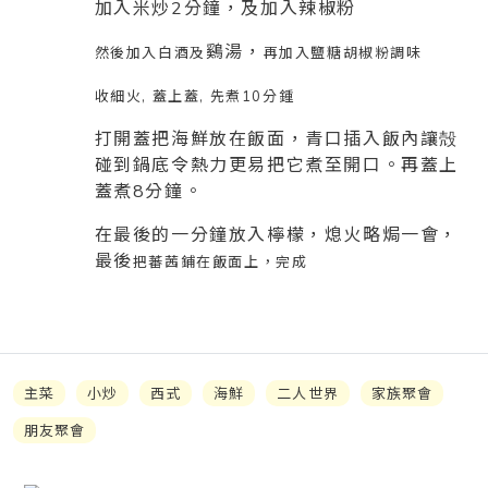
加入米炒2分鐘，及加入
辣椒粉
鷄湯，
然後加入白酒及
再加入鹽糖胡椒粉調味
收細火, 蓋上蓋, 先煮10分鍾
打開蓋把海鮮放在飯面，青口插入飯內讓殻
碰到鍋底令熱力更易把它煮至開口。再蓋上
蓋煮8分鐘。
在最後的一分鐘放入檸檬，熄火略焗一會，
最後
把蕃茜鋪在飯面上，完成
主菜
小炒
西式
海鮮
二人世界
家族聚會
朋友聚會