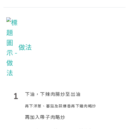
做法
1
下油，下辣肉腸炒至出油
再下洋蔥、蕃茄及蒜爆香再
下雞肉略炒
再加入
帶子肉
略炒