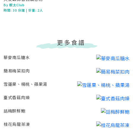
By 靚太Club
時間:
30 分鐘
| 份量: 2人
更多食譜
藜麥南瓜糖水
簡易梅菜扣肉
雪蓮果、楊桃、蘋果湯
臺式香菇肉燥
話梅醉鮮鮑
桂花烏龍茶凍