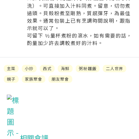
洗）。可直接加入汁料同煮。留意，切勿煮
過頭。貝殼粉煮至剛熟，質感彈牙，為最佳
效果。通常包裝上已有烹調時間說明，跟指
示就可以了。
可留下 ½量杯煮粉的滾水，如有需要的話，
酌量加少許去調較煮好的汁料。
主菜
小炒
西式
海鮮
粥粉麵飯
二人世界
親子
家族聚會
朋友聚會
相關食譜