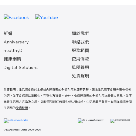
新婚
關於我們
Anniversary
聯絡我們
healthyD
服務範圍
健康網購
使用條款
Digital Solutions
私隱聲明
免責聲明
重要聲明：生活易會員於本網站內所發表的全部內容為即時更新，因此生活易不會預先審查任何
內容，並不會保證其準確性、完整性及質量。 此外，會員所發表的全部內容均屬個人意見，並不
代表生活易之言論及立場。 如從而引起任何損失或法律糾紛，生活易概不負責。有關詳情請參閱
生活易的
免責聲明
。
© ESD Services Limited 2000-2026