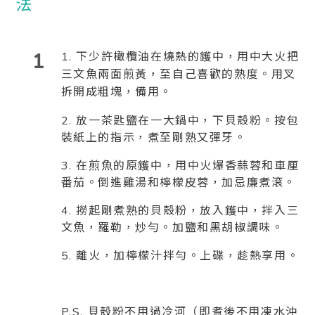
1
1. 下少許橄欖油在燒熱的鑊中，用中大火把
三文魚兩面煎黃，至自己喜歡的熟度。用叉
拆開成粗塊，備用。
2. 放一茶匙鹽在一大鍋中，下貝殼粉。按包
裝紙上的指示，煮至剛熟又彈牙。
3. 在煎魚的原鑊中，用中火爆香蒜蓉和車厘
番茄。倒進雞湯和檸檬皮蓉，加忌廉煮滾。
4. 撈起剛煮熟的貝殼粉，放入鑊中，拌入三
文魚，羅勒，炒勻。加鹽和黑胡椒調味。
5. 離火，加檸檬汁拌勻。上碟，趁熱享用。
P.S. 貝殼粉不用過冷河（即煮後不用凍水沖