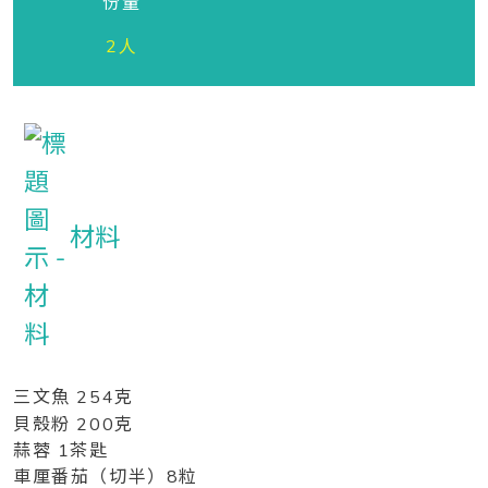
份量
2人
材料
三文魚 254克
貝殼粉 200克
蒜蓉 1茶匙
車厘番茄（切半）8粒