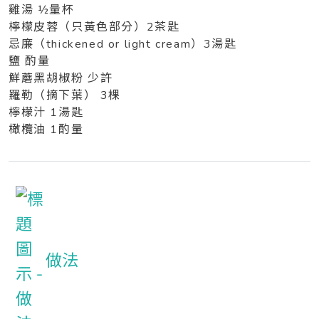
雞湯 ½量杯
檸檬皮蓉（只黃色部分）2茶匙
忌廉（thickened or light cream）3湯匙
鹽 酌量
鮮蘑黑胡椒粉 少許
羅勒（摘下葉） 3棵
檸檬汁 1湯匙
橄欖油 1酌量
做法