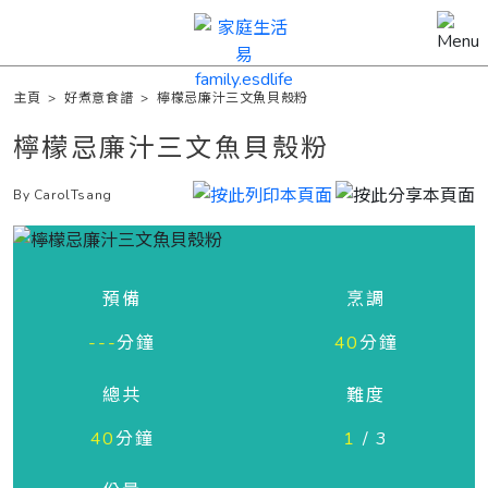
主頁
>
好煮意食譜
>
檸檬忌廉汁三文魚貝殼粉
檸檬忌廉汁三文魚貝殼粉
By CarolTsang
預備
烹調
---
分鐘
40
分鐘
總共
難度
40
分鐘
1
/ 3