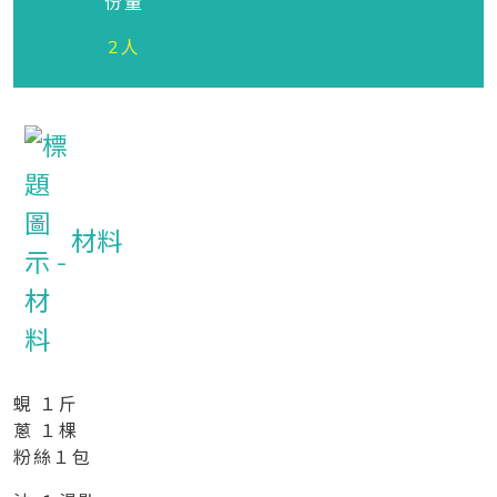
份量
2人
材料
蜆 １斤
蔥 １棵
粉絲１包