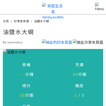
主頁
>
好煮意食譜
>
油鹽水大蜆
油鹽水大蜆
By sammykcy
預備
烹調
---
分鐘
15
分鐘
總共
難度
15
分鐘
1
/ 3