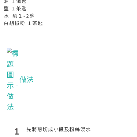
油 １湯匙
鹽 １茶匙
水 約１-2碗
白胡椒粉 １茶匙
做法
1
先將蔥切成小段及粉絲浸水