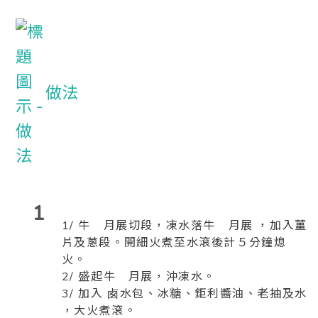
做法
1
1/ 牛 月展切段，凍水落牛 月展 ，加入薑
片及蔥段。開細火煮至水滾後計５分鐘熄
火。
2/ 盛起牛 月展，沖凍水。
3/ 加入 卥水包、冰糖、鉅利醬油、老抽及水
，大火煮滾。