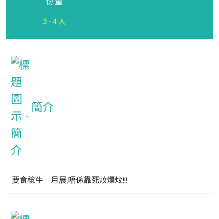
份量
3-4人
簡介
要食稔牛　月展,唔係靠死炆爛炆!!!