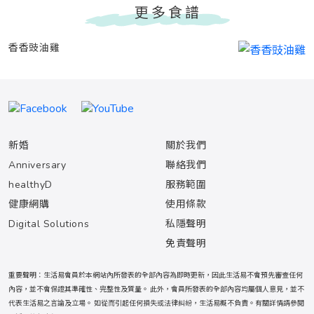
更多食譜
香香豉油雞
新婚
關於我們
Anniversary
聯絡我們
healthyD
服務範圍
健康網購
使用條款
Digital Solutions
私隱聲明
免責聲明
重要聲明：生活易會員於本網站內所發表的全部內容為即時更新，因此生活易不會預先審查任何
內容，並不會保證其準確性、完整性及質量。 此外，會員所發表的全部內容均屬個人意見，並不
代表生活易之言論及立場。 如從而引起任何損失或法律糾紛，生活易概不負責。有關詳情請參閱