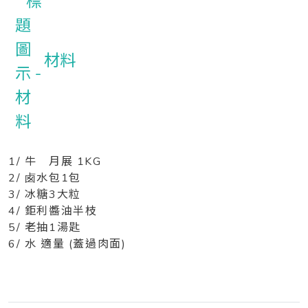
材料
1/ 牛 月展 1KG
2/ 卥水包1包
3/ 冰糖3大粒
4/ 鉅利醬油半枝
5/ 老抽1湯匙
6/ 水 適量 (蓋過肉面)