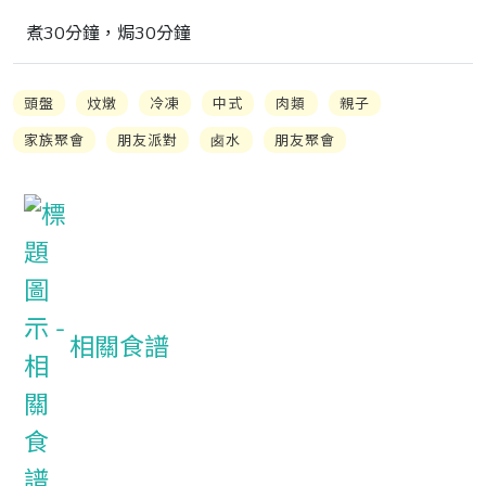
煮30分鐘，焗30分鐘
頭盤
炆燉
冷凍
中式
肉類
親子
家族聚會
朋友派對
卥水
朋友聚會
相關食譜