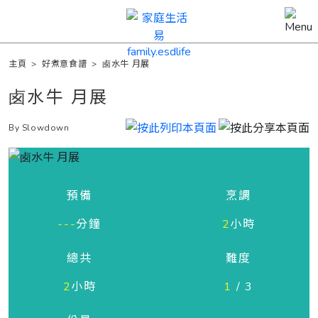
主頁
>
好煮意食譜
>
卥水牛 月展
卥水牛 月展
By Slowdown
預備
烹調
---
分鐘
2
小時
總共
難度
2
小時
1
/ 3