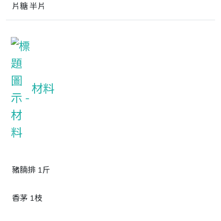
片糖 半片
材料
豬腩排 1斤
香茅 1枝