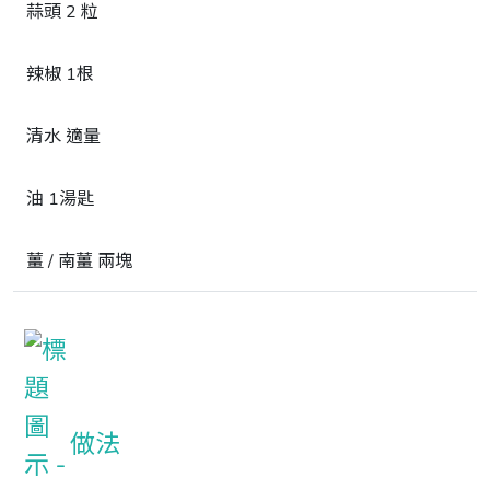
蒜頭 2 粒
辣椒 1根
清水 適量
油 1湯匙
薑 / 南薑 兩塊
做法