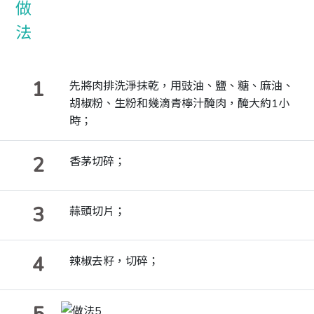
1
先將肉排洗淨抹乾，用豉油、鹽、糖、麻油、
胡椒粉、生粉和幾滴青檸汁醃肉，醃大約
1
小
時；
2
香茅切碎；
3
蒜頭切片；
4
辣椒去籽，切碎；