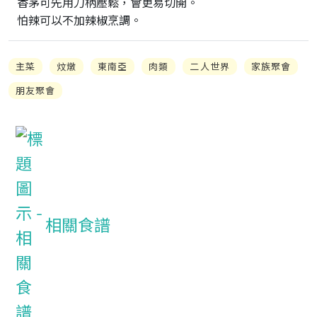
香茅可先用刀柄壓鬆，會更易切開。

怕辣可以不加辣椒烹調。
主菜
炆燉
東南亞
肉類
二人世界
家族聚會
朋友聚會
相關食譜