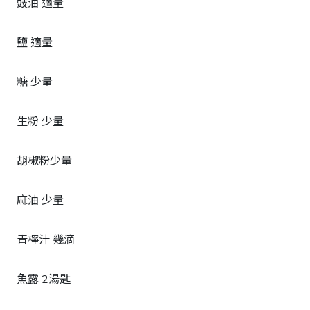
豉油 適量
鹽 適量
糖 少量
生粉 少量
胡椒粉少量
麻油 少量
青檸汁 幾滴
魚露 2湯匙