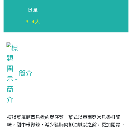
份量
3-4人
簡介
這道菜屬簡單易煮的煲仔菜，菜式以東南亞常見香料調
味，甜中帶微辣，減少豬腩肉排油膩感之餘，更加開胃。