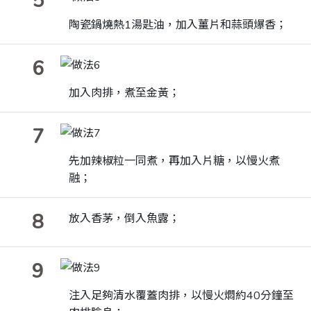
5
陶瓷鍋燒熱
1
湯匙油，加入薑片和蒜頭爆香；
6
加入肉排，煮至金黃；
7
先加辣椒粒一同煮，再加入片糖，以慢火煮
融；
8
放入香茅，倒入魚露；
9
注入足夠清水覆蓋肉排，以慢火燜約
40
分鐘至