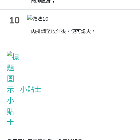
肉排腍身；
10
肉排燜至收汁後，便可熄火。
小貼士