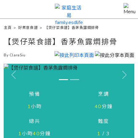
主頁
>
好煮意食譜
>
【煲仔菜食譜】香茅魚露燜排骨
【煲仔菜食譜】香茅魚露燜排骨
By ClaraSiu
Previous
Next
預備
烹調
1
小時
40
分鐘
總共
難度
1
小時
40
分鐘
1
/ 3