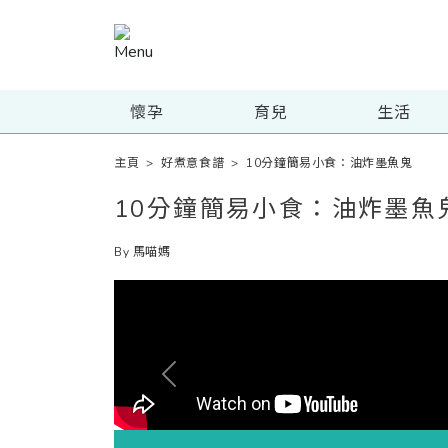
懷孕
育兒
生活
主頁
>
好煮意食譜
>
10分鐘簡易小食：油炸墨魚鬼
10分鐘簡易小食：油炸墨魚
By 馬喵媽
Previous