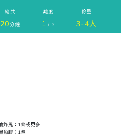
總共
難度
份量
20
1
3-4人
分鐘
/ 3
油炸鬼：1條或更多
墨魚膠：1包