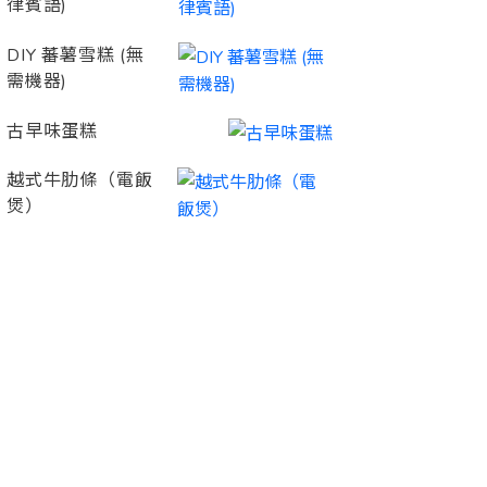
律賓語)
DIY 蕃薯雪糕 (無
需機器)
古早味蛋糕
越式牛肋條（電飯
煲）