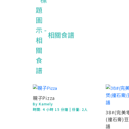
相關食譜
親子Pizza
By Kamely
時間:
4 小時 15 分鐘
| 份量: 2人
38#(完
(撞石膏)
譜