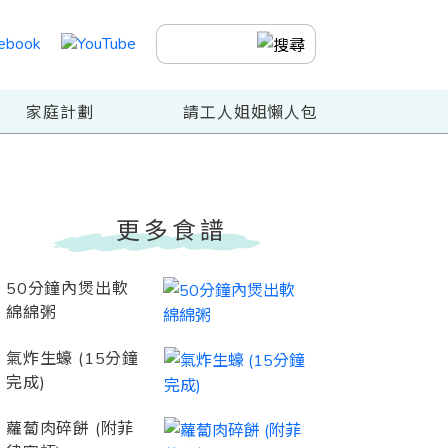
家庭計劃
請工人姐姐懶人包
更多食譜
50分鐘內煲出軟
綿綿粥
氣炸生蠔 (15分鐘
完成)
蘿蔔肉碎餅 (附菲