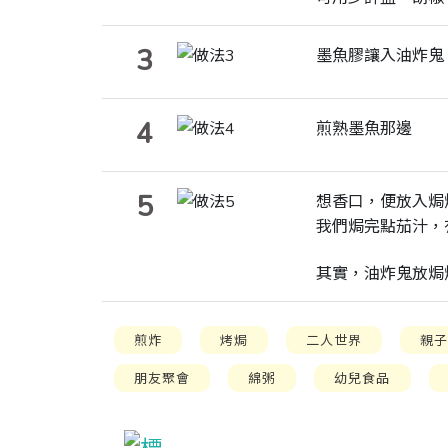
3
墨魚膠讓入油炸鬼
4
煎熟墨魚那邊
5
想香口，便放入焗
我們焗完點茄汁，
其實，油炸鬼放焗
煎炸
烤焗
二人世界
親
朋友聚會
綿粥
幼兒食品