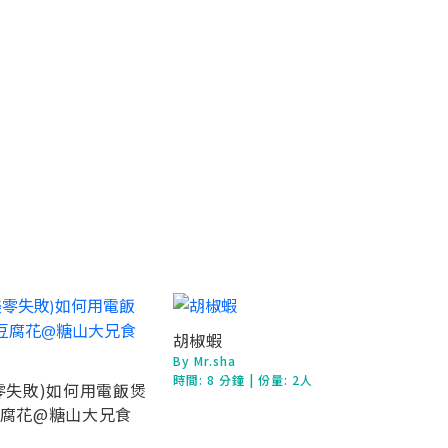
胡椒蝦
By Mr.sha
時間:
8 分鐘
| 份量: 2人
美零失敗)如何用電飯煲
豆腐花@糖山大兄食