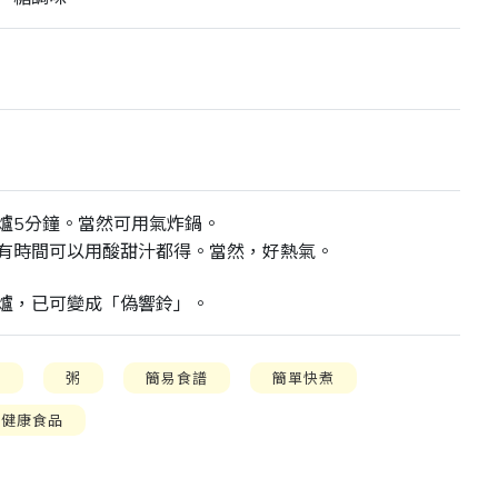
爐5分鐘。當然可用氣炸鍋。
有時間可以用酸甜汁都得。當然，好熱氣。
爐，已可變成「偽響鈴」。
子
粥
簡易食譜
簡單快煮
健康食品