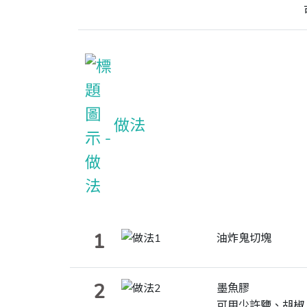
做法
1
油炸鬼切塊
2
墨魚膠
可用少許鹽、胡椒