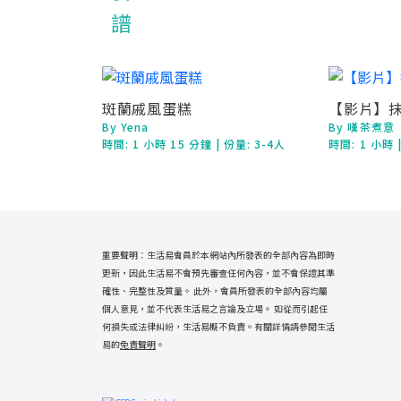
斑蘭戚風蛋糕
【影片】
By Yena
By 嘆茶煮意
時間:
1 小時 15 分鐘
| 份量: 3-4人
時間:
1 小時
重要聲明：生活易會員於本網站內所發表的全部內容為即時
更新，因此生活易不會預先審查任何內容，並不會保證其準
確性、完整性及質量。 此外，會員所發表的全部內容均屬
個人意見，並不代表生活易之言論及立場。 如從而引起任
何損失或法律糾紛，生活易概不負責。有關詳情請參閱生活
易的
免責聲明
。