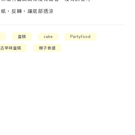
油紙，反轉，讓底部透涼
食
蛋糕
cake
Partyfood
古早味蛋糕
親子食譜