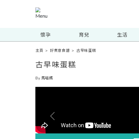
懷孕
育兒
生活
主頁
>
好煮意食譜
>
古早味蛋糕
古早味蛋糕
By 馬喵媽
Previous