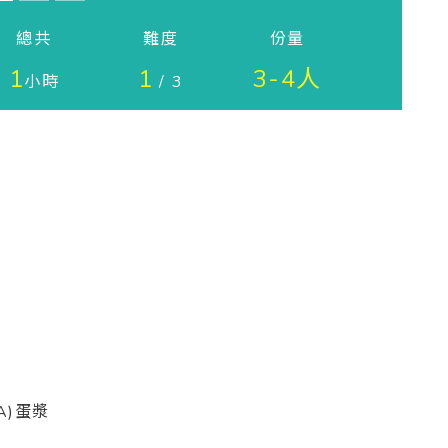
總共
難度
份量
1
1
3-4人
小時
/ 3
A)
蛋漿