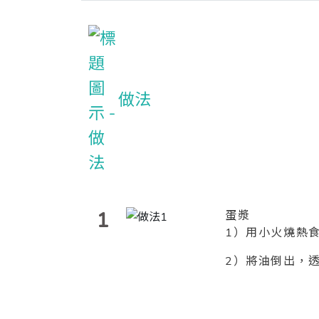
做法
1
蛋漿
1
）用小火燒熱
2
）將油倒出，