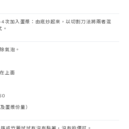
可
-4
次加入蛋漿：由底炒起來，以切割刀法將兩者混
式。
除氣泡。
在上面
60
數及蛋漿份量）
木筷或竹籤試試有沒有黏著，沒有的便可。