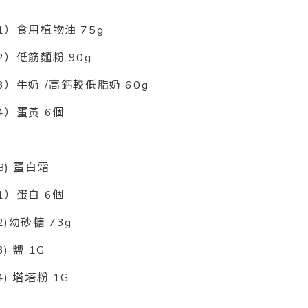
1
）食用植物油
75g
2
）低筋麵粉
90g
3
）牛奶
/
高鈣較低脂奶
60g
4
）蛋黃
6
個
B)
蛋白霜
1
）蛋白
6
個
2)
幼砂糖
73g
3)
鹽
1G
4)
塔塔粉
1G