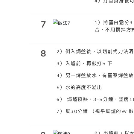
4
）打至掛身便
7
1
）將蛋白霜分
3
合，不用攪拌方
8
2
）倒入焗盤後，以切割式刀法清
3
）入爐前，再敲打
5
下
4
）另一烤盤放水，有蛋漿烤盤放
5
）水的高度不溢出
6
）
焗爐預熱，
3-5
分鐘，溫度
1
7
）焗
30
分鐘
（視乎焗爐的
W
8
）出爐前，以