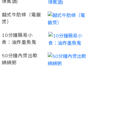
律賓語)
越式牛肋條（電飯
煲）
10分鐘簡易小
食：油炸墨魚鬼
50分鐘內煲出軟
綿綿粥