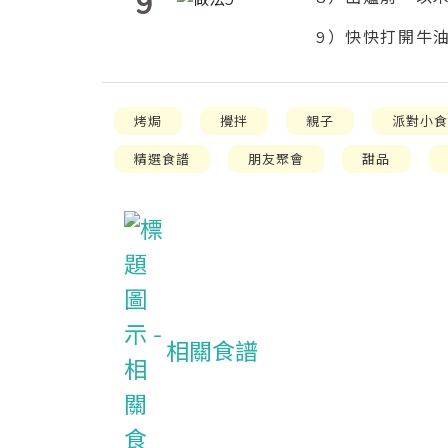
9
9
）快快打開牛
烤焗
攪拌
親子
派對小
精選食譜
朋友聚會
甜品
相關食譜