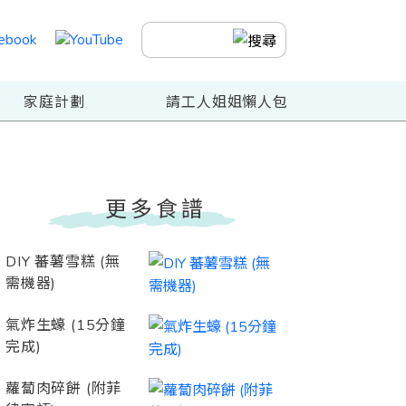
家庭計劃
請工人姐姐懶人包
更多食譜
DIY 蕃薯雪糕 (無
需機器)
氣炸生蠔 (15分鐘
完成)
蘿蔔肉碎餅 (附菲