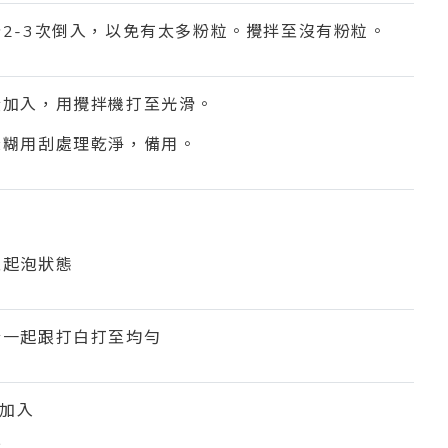
分
2-3
次倒入，以免有太多粉粒。攪拌至沒有粉粒。
黃加入，用攪拌機打至光滑。
漿糊用刮處理乾淨，備用。
至起泡狀態
粉一起跟打白打至均勻
加入