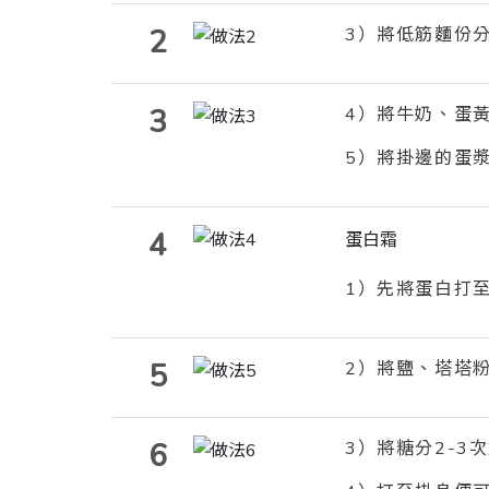
2
3
）將低筋麵份
3
4
）將牛奶、蛋
5
）將掛邊的蛋
4
蛋白霜
1
）先將蛋白打
5
2
）將鹽、塔塔
6
3
）將糖分
2-3
次