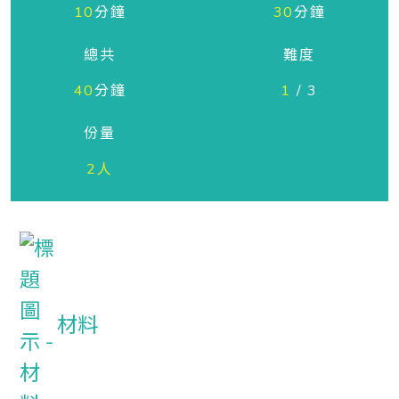
10
分鐘
30
分鐘
總共
難度
40
分鐘
1
/ 3
份量
2人
材料