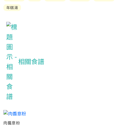
年糕湯
相關食譜
肉醬意粉