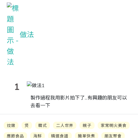
做法
1
製作過程我用影片拍下了...有興趣的朋友可以
去看一下
炆燉
煲
韓式
二人世界
親子
家常明火美食
應節食品
海鮮
精選食譜
簡單快煮
朋友聚會