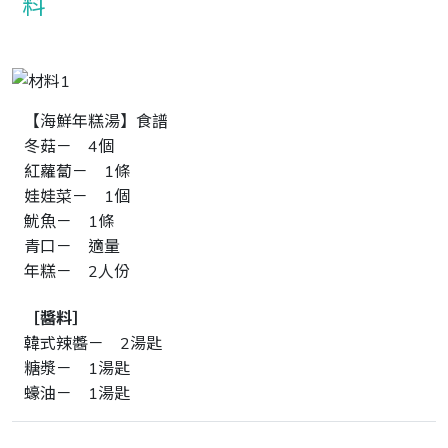
【海鮮年糕湯】食譜
冬菇－ 4個
紅蘿蔔－ 1條
娃娃菜－ 1個
魷魚－ 1條
青口－ 適量
年糕－ 2人份
［醬料］
韓式辣醬－ 2湯匙
糖漿－ 1湯匙
蠔油－ 1湯匙