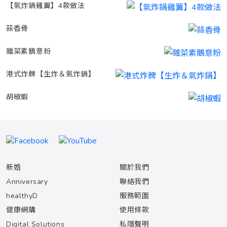
【氣炸鍋雞翼】4款做法
蒜香骨
雜菜素鵝意粉
港式炸髀【生炸＆氣炸鍋】
胡椒蝦
新婚
關於我們
Anniversary
聯絡我們
healthyD
服務範圍
健康網購
使用條款
Digital Solutions
私隱聲明