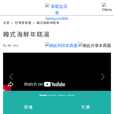
主頁
>
好煮意食譜
>
韓式海鮮年糕湯
韓式海鮮年糕湯
By Mr.sha
Previous
Next
預備
烹調