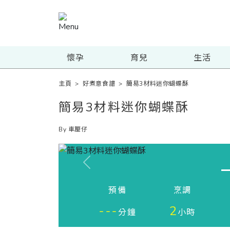
懷孕
育兒
生活
主頁
>
好煮意食譜
>
簡易3材料迷你蝴蝶酥
簡易3材料迷你蝴蝶酥
By 車厘仔
Previous
預備
烹調
---
2
分鐘
小時