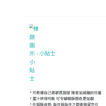
小貼士
* 可根據自己喜歡既甜度 隨意加減糖的份量

* 蛋汁搽得均衡 可令蝴蝶酥顏色更加靚

* 在焗酥皮時, 每件與每件之間要預留空位