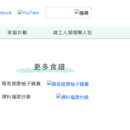
家庭計劃
請工人姐姐懶人包
更多食譜
簡易健康柚子雞翼
爆料福建炒飯