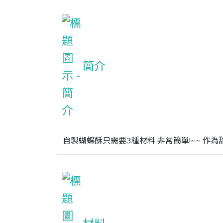
簡介
自製蝴蝶酥只需要3種材料 非常簡單!~~ 作