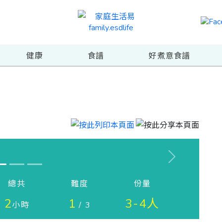
健康
食譜
好煮意食譜
Next
總共
難度
份量
2
1
3-4人
小時
/ 3