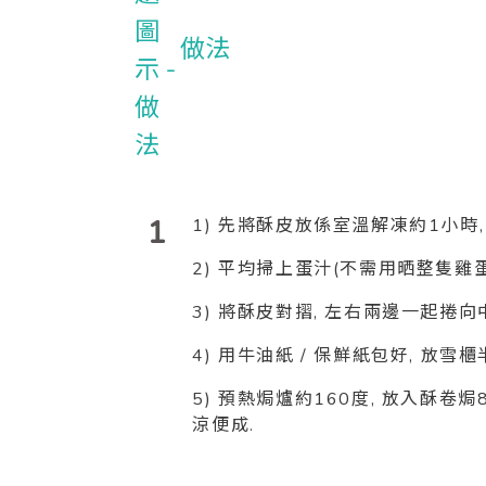
做法
1
1) 先將酥皮放係室溫解凍約1小時, 
2) 平均掃上蛋汁(不需用晒整隻雞蛋
3) 將酥皮對摺, 左右兩邊一起捲向
4) 用牛油紙 / 保鮮紙包好, 放雪
5) 預熱焗爐約160度, 放入酥卷焗
涼便成.