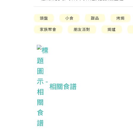
頭盤
小食
甜品
烤焗
家族聚會
朋友派對
焗爐
相關食譜