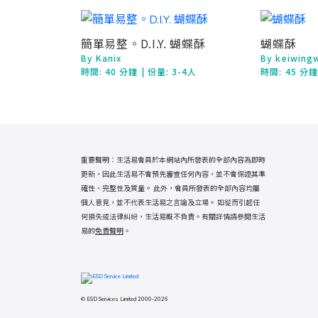
簡單易整。D.I.Y. 蝴蝶酥
蝴蝶酥
By Kanix
By keiwing
時間:
40 分鐘
| 份量: 3-4人
時間:
45 分
重要聲明：生活易會員於本網站內所發表的全部內容為即時
更新，因此生活易不會預先審查任何內容，並不會保證其準
確性、完整性及質量。 此外，會員所發表的全部內容均屬
個人意見，並不代表生活易之言論及立場。 如從而引起任
何損失或法律糾紛，生活易概不負責。有關詳情請參閱生活
易的
免責聲明
。
© ESD Services Limited 2000-2026