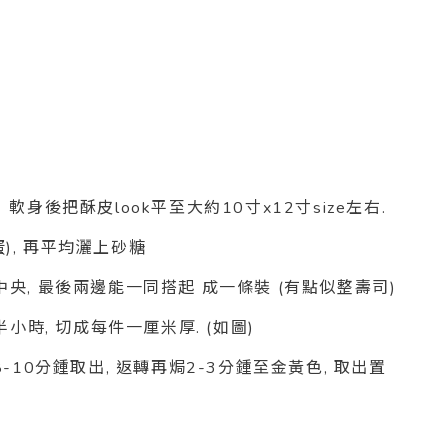
軟身後把酥皮look平至大約10寸x12寸size左右.
), 再平均灑上砂糖
中央, 最後兩邊能一同搭起 成一條裝 (有點似整壽司)
櫃半小時, 切成每件一厘米厚.
(如圖)
8-10分鍾取出, 返轉再焗2-3分鍾至金黃色, 取出置