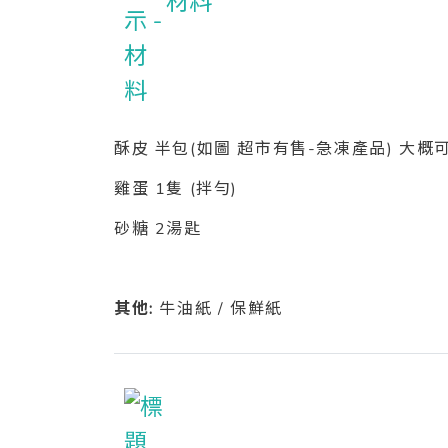
材料
酥皮 半包(如圖 超市有售-急凍產品) 大概
雞蛋 1隻 (拌勻)
砂糖 2湯匙
其他:
牛油紙 / 保鮮紙