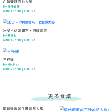
白麵豉豚肉炒大蔥
By 姊妹食譜
時間:
10 分鐘
| 份量: 2人
冰菜。仿如鑽石，閃耀透亮
By 獨家村
時間:
15 分鐘
| 份量: 2人
三杯雞
By MicMan
時間:
20 分鐘
| 份量: 2人
更多食譜
磨菇雞縱菌牛肝菌意大飯)