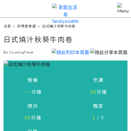
主頁
>
好煮意食譜
>
日式燒汁秋葵牛肉卷
日式燒汁秋葵牛肉卷
By CookingFever
預備
烹調
---
分鐘
30
分鐘
總共
難度
30
分鐘
1
/ 3