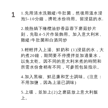
1
1.先用清水洗
雞縱
/
牛肚菌，然後用溫水浸
泡5-10分鐘，擠乾水份待用。留浸菇的水.
2.燒熱煱下橄欖油炒香蒜蓉下磨菇炒片
刻，先取4-5片作裝飾用
。
加入意大利米、
雞縱
/
牛肚菌和白酒同炒
3.輕輕拌入
上湯、
鮮
奶和 (1)浸菇的水，大
約煮20鐘，期間要不停攪拌並加適量水，
以免太乾。因不同的意大利米煮的時間和
所需水份會稍有不同，可參照包裝指示。
4.加入黑椒、
鮮忌廉
和芝士調味。(注意：
不用加鹽，因為上湯已調味)
5.上碟，並加上
(2)
之磨菇放上意大利飯
上。