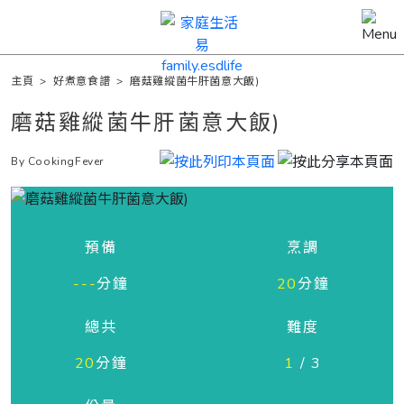
主頁
>
好煮意食譜
>
磨菇雞縱菌牛肝菌意大飯)
磨菇雞縱菌牛肝菌意大飯)
By CookingFever
預備
烹調
---
分鐘
20
分鐘
總共
難度
20
分鐘
1
/ 3