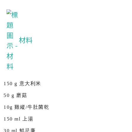
材料
150
g
意大利米
50
g
磨菇
10g
雞縱
/
牛肚菌乾
150
ml
上湯
30 ml
鮮忌廉