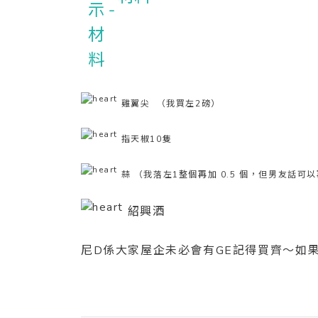
雞翼尖 （我買左2磅）
指天椒10隻
蒜 （我落左1整個再加 0.5 個，但男友話可
紹興酒
尼D係大家屋企未必會有GE記得買齊～如