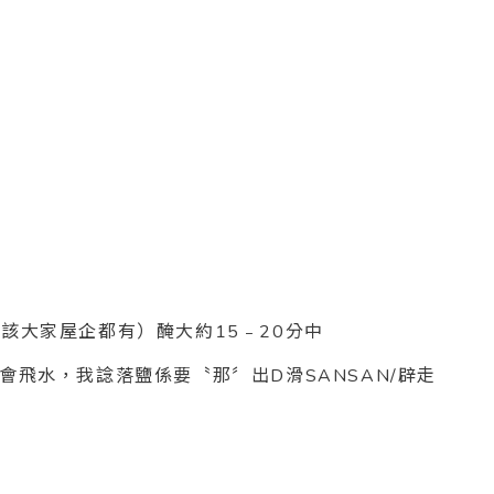
該大家屋企都有）醃大約15﹣20分中
水，我諗落鹽係要〝那〞出D滑SANSAN/辟走