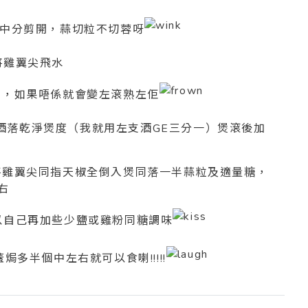
分剪開，蒜切粒不切蓉呀
將雞翼尖飛水
如果唔係就會變左滾熟左佢
紹興酒落乾淨煲度（我就用左支酒GE三分一）煲滾後加
翼尖同指天椒全倒入煲同落一半蒜粒及適量糖，
右
以自己再加些少鹽或雞粉同糖調味
焗多半個中左右就可以食喇!!!!!