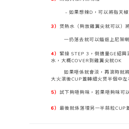
﹣如果想辣D，可以將指天椒中
3）
煲熱水（夠放雞翼尖就可以）
一扔落去就可以錨返上尼架喇，
4）
緊接 STEP 3，倒適量GE
水，大概COVER到雞翼尖就OK
如果唔係就會淡，再滾時就將雞
大火滾後CUP蓋轉細火煲半個中左
5）
試下夠唔夠味，若果唔夠味可
6）
最後就係落埋另一半蒜粒CUP蓋