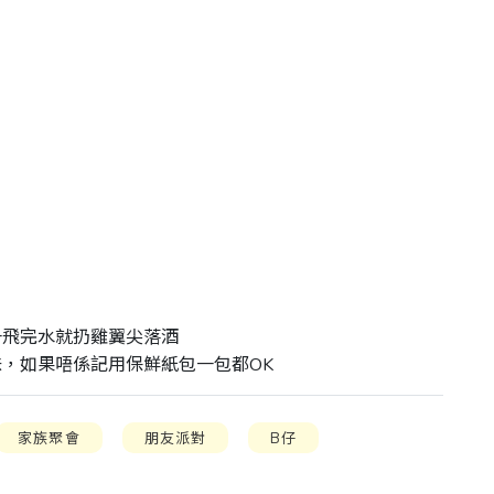
飛完水就扔雞翼尖落酒

味，如果唔係記用保鮮紙包一包都OK
家族聚會
朋友派對
B仔