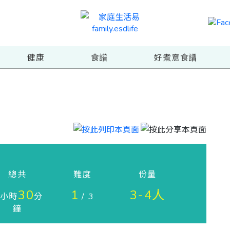
健康
食譜
好煮意食譜
總共
難度
份量
30
1
3-4人
小時
分
/ 3
鐘