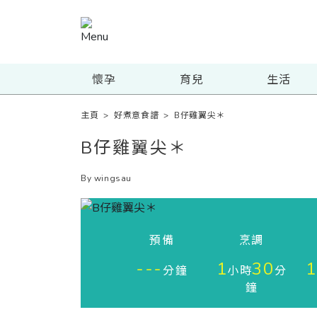
懷孕
育兒
生活
主頁
>
好煮意食譜
>
B仔雞翼尖＊
B仔雞翼尖＊
By wingsau
預備
烹調
---
1
30
1
分鐘
小時
分
鐘