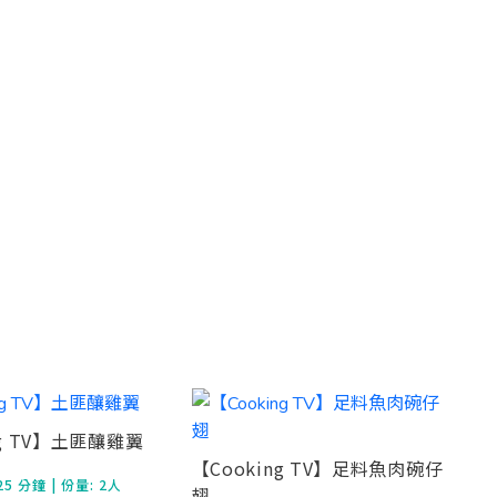
ng TV】土匪釀雞翼
【Cooking TV】足料魚肉碗仔
25 分鐘
| 份量: 2人
翅