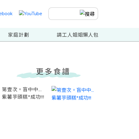
家庭計劃
請工人姐姐懶人包
更多食譜
第壹次。盲中中...
紫薯芋頭糕*成功!!!