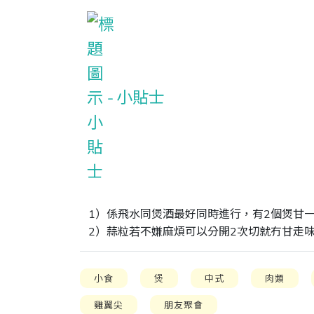
小貼士
1）係飛水同煲酒最好同時進行，有2個煲甘一
2）蒜粒若不嫌麻煩可以分開2次切就冇甘走
小食
煲
中式
肉類
雞翼尖
朋友聚會