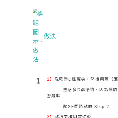
做法
1
1）
洗乾淨D雞翼尖，然後用鹽（應
﹣鹽落多D都唔怕，因為陣間會飛
雪藏味
﹣醃GE同時就做 Step 2
2）
將指天椒同蒜切粒