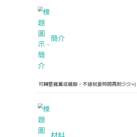
簡介
可轉整雞翼或雞腳，不過就要時間再耐少少=)
材料