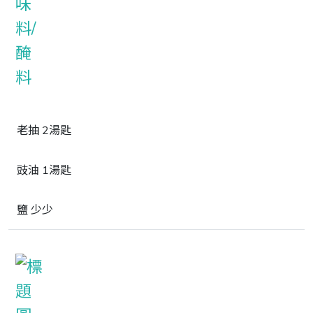
老抽 2湯匙
豉油 1湯匙
鹽 少少