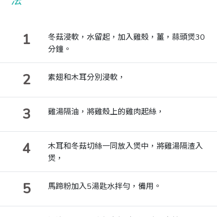
1
冬菇浸軟，水留起，加入雞殼，薑，蒜頭煲30
分鐘。
2
素翅和木耳分別浸軟，
3
雞湯隔油，將雞殼上的雞肉起絲，
4
木耳和冬菇切絲一同放入煲中，將雞湯隔渣入
煲，
5
馬蹄粉加入5湯匙水拌勻，備用。