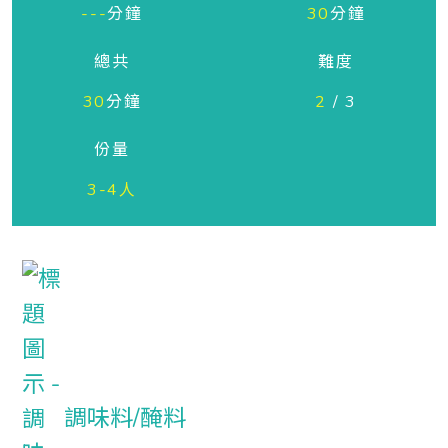
---
分鐘
30
分鐘
總共
難度
30
分鐘
2
/ 3
份量
3-4人
調味料/醃料