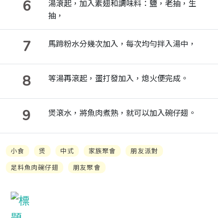
6
湯滖起，加入素翅和調味料：鹽，老抽，生
抽，
7
馬蹄粉水分幾次加入，每次均勻拌入湯中，
8
等湯再滾起，蛋打發加入，熄火便完成。
9
煲滾水，將魚肉煮熟，就可以加入碗仔翅。
小食
煲
中式
家族聚會
朋友派對
足料魚肉碗仔翅
朋友聚會