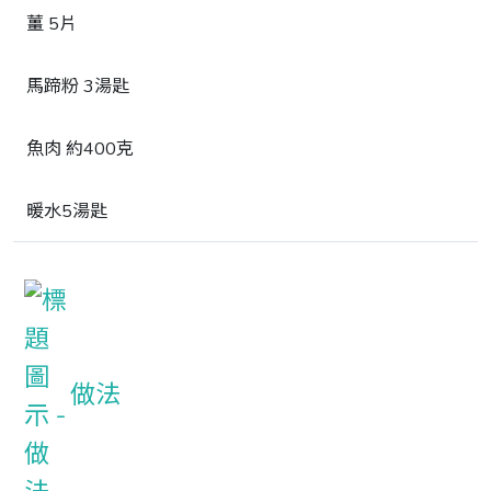
薑 5片
馬蹄粉 3湯匙
魚肉 約400克
暖水5湯匙
做法