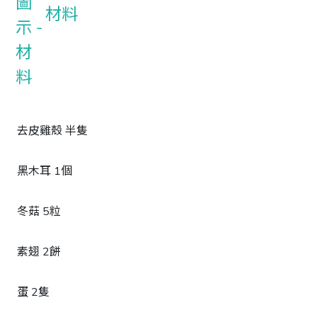
材料
去皮雞殼 半隻
黑木耳 1個
冬菇 5粒
素翅 2餅
蛋 2隻