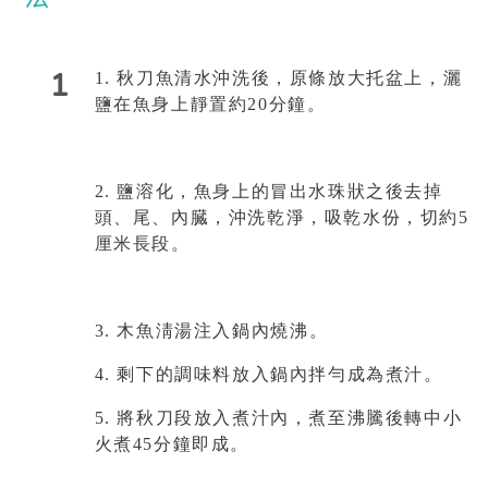
1
1.
秋刀魚清水沖洗後，原條放大托盆上，灑
鹽在魚身上靜置約
20
分鐘
。
2.
鹽溶化，魚身上的冒出水珠狀之後去掉
頭、尾、內臓，沖洗乾淨，吸乾水份，切約
5
厘米長段
。
3.
木魚淸湯注入鍋內燒沸
。
4.
剩下的調味料放入鍋內拌勻成為煮汁
。
5.
將秋刀段放入煮汁內，煮至沸騰後轉中小
火煮
45
分鐘即成
。