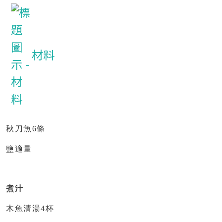
材料
秋刀魚
6
條
鹽適量
煮汁
木魚清湯
4
杯