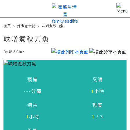
主頁
>
好煮意食譜
>
味噌煮秋刀魚
味噌煮秋刀魚
By 靚太Club
預備
烹調
---
分鐘
1
小時
總共
難度
1
小時
1
/ 3