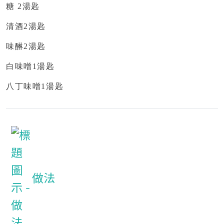
糖
2
湯匙
清酒
2
湯匙
味醂
2
湯匙
白味噌
1
湯匙
八丁味噌
1
湯匙
做法