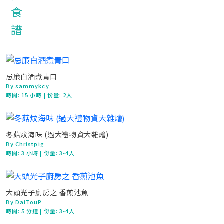
忌廉白酒煮青口
By sammykcy
時間:
15 小時
| 份量: 2人
冬菇炆海味 (過大禮物資大雜燴)
By Christpig
時間:
3 小時
| 份量: 3-4人
大頭光子廚房之 香煎池魚
By DaiTouP
時間:
5 分鐘
| 份量: 3-4人