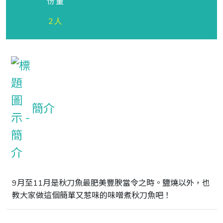
份量
2人
簡介
9月至11月是秋刀魚最肥美豐腴當令之時。鹽燒以外，也
教大家做這個簡單又惹味的味噌煮秋刀魚吧！