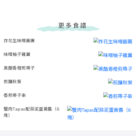
更多食譜
炸花生味噌飯團
味噌柚子雞翼
黑醋香橙煎帶子
煎釀秋葵
香煎帶子串
蟹肉Tapas配蒜泥蛋黃醬（6
塊）