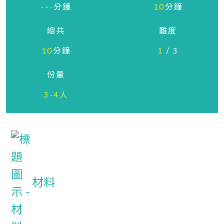
---
分鐘
10
分鐘
總共
難度
10
分鐘
1
/ 3
份量
3-4人
材料