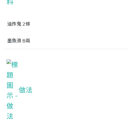
油炸鬼 2條
墨魚滑 8両
做法