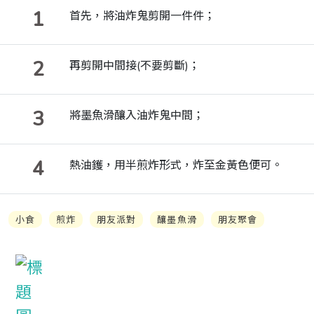
1
首先，將油炸鬼剪開一件件；
2
再剪開中間接(不要剪斷)；
3
將墨魚滑釀入油炸鬼中間；
4
熱油鑊，用半煎炸形式，炸至金黃色便可。
小食
煎炸
朋友派對
釀墨魚滑
朋友聚會