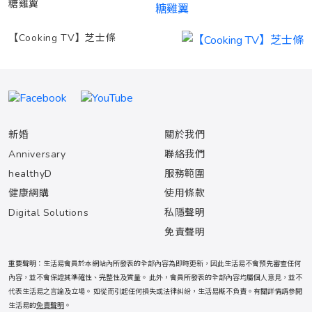
糖雞翼
【Cooking TV】芝士條
新婚
關於我們
Anniversary
聯絡我們
healthyD
服務範圍
健康網購
使用條款
Digital Solutions
私隱聲明
免責聲明
重要聲明：生活易會員於本網站內所發表的全部內容為即時更新，因此生活易不會預先審查任何
內容，並不會保證其準確性、完整性及質量。 此外，會員所發表的全部內容均屬個人意見，並不
代表生活易之言論及立場。 如從而引起任何損失或法律糾紛，生活易概不負責。有關詳情請參閱
生活易的
免責聲明
。