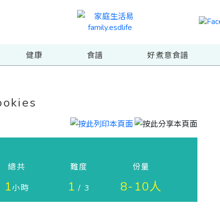
健康
食譜
好煮意食譜
okies
總共
難度
份量
1
1
8-10人
小時
/ 3