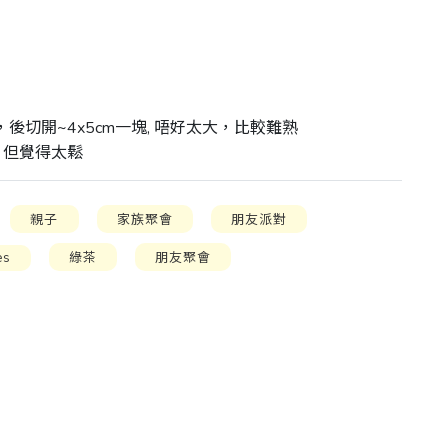
後切開~4x5cm一塊, 唔好太大，比較難熟

, 但覺得太鬆
親子
家族聚會
朋友派對
es
綠茶
朋友聚會