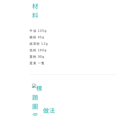
牛油 135g
糖粉 45g
綠茶粉 12g
低粉 190g
粟粉 30g
蛋黃 一隻
做法