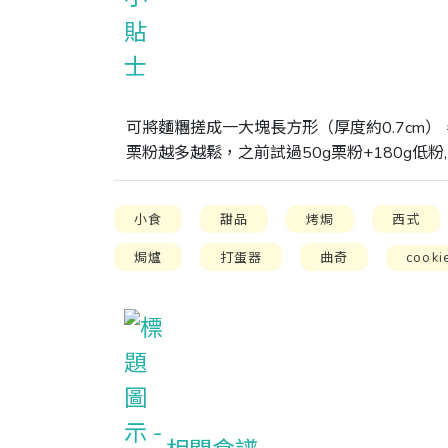
可將麵糰搓成一大塊長方形（厚度約0.7cm），
栗粉越多越鬆，之前試過50g栗粉+180g低粉
小食
甜品
烤焗
西式
焗爐
打蛋器
曲奇
cooki