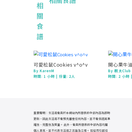
相關食譜
可愛松鼠Cookies v^o^v
開心果牛
By KarenM
By 靚太Club
時間:
1 小時
| 份量: 2人
時間:
2 小時
重要聲明：生活易會員於本網站內所發表的全部內容為即時
更新，因此生活易不會預先審查任何內容，並不會保證其準
確性、完整性及質量。 此外，會員所發表的全部內容均屬
個人意見，並不代表生活易之言論及立場。 如從而引起任