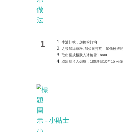
1
牛油打軟，加糖粉打均
之後加綠茶粉, 加蛋黃打均，
加低粉搓均
取出搓成棍狀入冰格雪1 hour
取出切片入焗爐，1
80度焗10至15 分鐘
小貼士