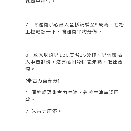
麵糊中拌勻。
7. 將麵糊小心舀入蛋糕紙模至9成滿，在枱
上輕輕敲一下，讓麵糊平均分佈。
8. 放入焗爐以180度焗15分鐘，以竹籤插
入中間部份，沒有黏附物即表示熟，取出放
涼。
[朱古力面部分]
1. 開始處理朱古力牛油，先將牛油室溫回
軟。
2. 朱古力座溶。