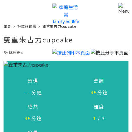
主頁
>
好煮意食譜
>
雙重朱古力cupcake
雙重朱古力cupcake
By 隊長夫人
預備
烹調
---
分鐘
45
分鐘
總共
難度
45
分鐘
1
/ 3