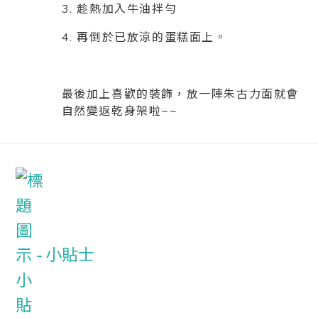
3. 趁熱加入牛油拌勻
4. 再倒於已放涼的蛋糕面上。
最後加上喜歡的裝飾，放一陣朱古力面就會
自然變返乾身架啦~~
小貼士