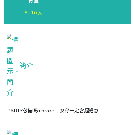
份量
8-10人
簡介
PARTY必備嘅cupcake~~女仔一定會超鍾意~~