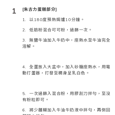
1
[朱古力蛋糕部分]
1. 以180度預熱焗爐10分鐘。
2. 低筋粉混合可可粉，過篩一次。
3. 無鹽牛油加入牛奶中，座熱水至牛油完全
溶解。
4. 全蛋放入大盆中，加入砂糖座熱水，用電
動打蛋器，打發至稠身呈乳白色。
5. 一次過篩入混合粉，用膠刮刀拌勻，至沒
有粉粒即可。
6. 將少麵糊加入牛油牛奶液中拌勻，再倒回