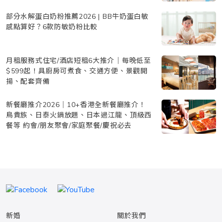
部分水解蛋白奶粉推薦2026 | BB牛奶蛋白敏
感點算好？6款防敏奶粉比較
月租服務式住宅/酒店短租6大推介｜每晚低至
$599起！具廚房可煮食、交通方便、景觀開
揚、配套齊備
新餐廳推介2026｜10+香港全新餐廳推介！
鳥貴族、日泰火鍋放題、日本過江龍、頂級西
餐等 約會/朋友聚會/家庭聚餐/慶祝必去
新婚
關於我們