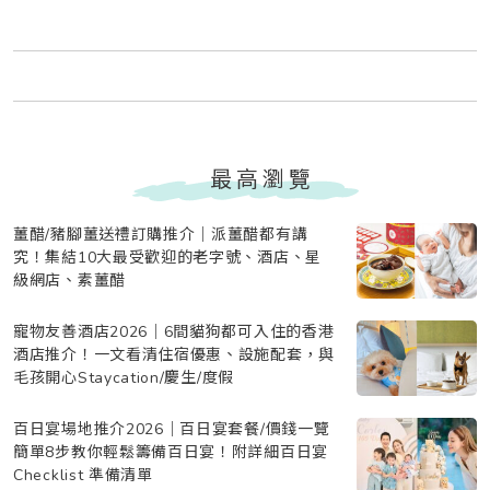
最高瀏覽
薑醋/豬腳薑送禮訂購推介｜派薑醋都有講
究！集結10大最受歡迎的老字號、酒店、星
級網店、素薑醋
寵物友善酒店2026｜6間貓狗都可入住的香港
酒店推介！一文看清住宿優惠、設施配套，與
毛孩開心Staycation/慶生/度假
百日宴場地推介2026｜百日宴套餐/價錢一覽
簡單8步教你輕鬆籌備百日宴！附詳細百日宴
Checklist 準備清單