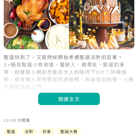
聖誕快到了，又是時候開始考慮聖誕派對的菜單。
5+簡易聖誕小食食譜，薑餅人、蘋果批、聖誕奶凍
等，就算是小朋友也能在大人的陪同下DIY！同場加
映，還有懶人恩物聖誕到會推薦，無論是自助餐、火雞
大餐都能送上門！
閱讀全文
11160 次閱讀
聖誕
派對
到會
聖誕大餐