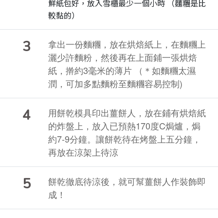
鮮紙包好，放入雪櫃最少一個小時 （麵糰是比
較黏的）
3
拿出一份麵糰，放在烘焙紙上，在麵糰上
灑少許麵粉，然後再在上面鋪一張烘焙
紙，擀約3毫米的薄片 （＊如麵糰太濕
潤，可加多點麵粉至麵糰容易控制)
4
用餅乾模具印出薑餅人，放在鋪有烘焙紙
的炸盤上，放入已預熱170度C焗爐，焗
約7-9分鐘。讓餅乾待在烤盤上五分鐘，
再放在涼架上待涼
5
餅乾徹底待涼後，就可幫薑餅人作裝飾即
成！