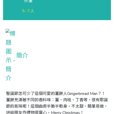
份量
5-7人
簡介
聖誕節怎可少了這個可愛的薑餅人Gingerbread Man？！ 
薑餅充滿著不同的香料味：薑、肉桂、丁香等，很有耶誕
節的氣味呢！這個曲奇半脆半軟身，不太甜，簡單易做，
送給朋友作禮物很窩心，Merry Christmas！ 
