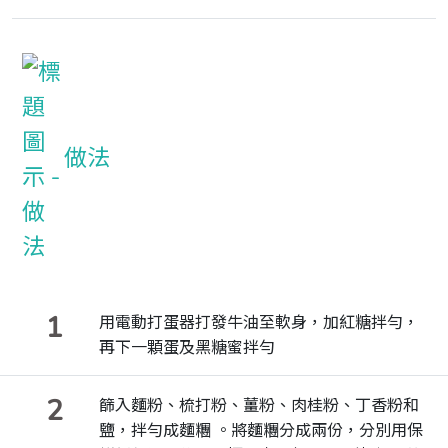
做法
1
用電動打蛋器打發牛油至軟身，加紅糖拌勻，
再下一顆蛋及黑糖蜜拌勻
2
篩入麵粉、梳打粉、薑粉、肉桂粉、丁香粉和
鹽，拌勻成麵糰 。將麵糰分成兩份，分別用保