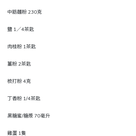
中筋麵粉 230克
鹽 1／4茶匙
肉桂粉 1茶匙
薑粉 2茶匙
梳打粉 4克
丁香粉 1/4茶匙
黑糖蜜/糖漿 70毫升
雞蛋 1隻