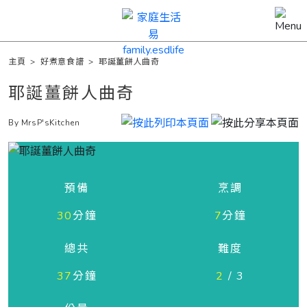
主頁
>
好煮意食譜
>
耶誕薑餅人曲奇
耶誕薑餅人曲奇
By MrsP'sKitchen
預備
烹調
30
分鐘
7
分鐘
總共
難度
37
分鐘
2
/ 3