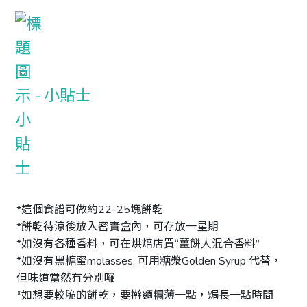
小貼士
*這個食譜可做約22-25塊餅乾 

*餅乾待涼後放入密實盒內，可存放一星期 

*如沒有各種香料，可在烘焙店買“薑餅人混合香料” 

*如沒有黑糖蜜molasses, 可用糖漿Golden Syrup 代替，
但味道當然有分別囉 

*如想要較脆的餅乾，要擀麵糰薄一點，焗長一點時間