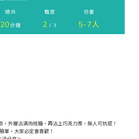
總共
難度
份量
20
2
5-7人
分鐘
/ 3
脆內軟，外層沾滿肉桂糖，再沾上巧克力漿，無人可抗拒！ 

簡單，大家必定會喜歡！
