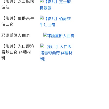
【影片】芝士麻糬
波波
【影片】伯爵茶牛
油曲奇
耶誕薑餅人曲奇
【影片】入口即溶
雪球曲奇 (4種材
料)