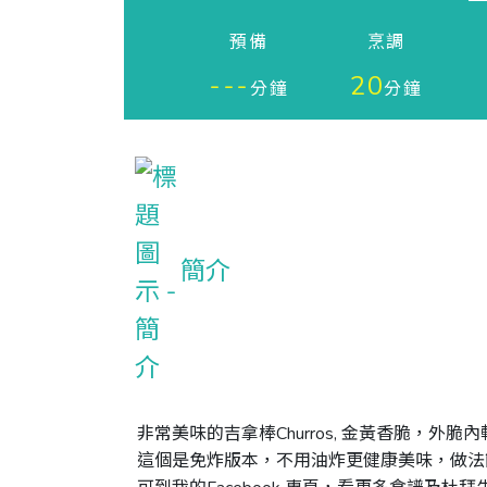
預備
烹調
---
20
分鐘
分鐘
簡介
非常美味的吉拿棒Churros, 金黃香脆，外
這個是免炸版本，不用油炸更健康美味，做法