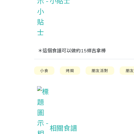
小貼士
＊這個食譜可以做約15條吉拿棒
小食
烤焗
朋友派對
朋
相關食譜