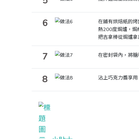
5
6
在鋪有烘焙紙的烤
熱200度焗爐，
把吉拿棒從焗爐拿
7
在密封袋內，將糖
8
沾上巧克力醬享用