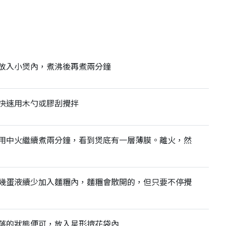
放入小煲內，煮沸後再煮兩分鐘
快速用木勺或膠刮攪拌
用中火繼續煮兩分鐘，看到煲底有一層薄膜。離火，然
幾蛋液續少加入麵糰內，麵糰會散開的，但只要不停攪
落的狀態便可，放入星形擠花袋內