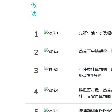
1
先將牛油、水及糖
2
然後下中筋麵粉，
3
不停攪拌成麵糰，
後靜置3分鐘
4
將雞蛋打散，然後
拌，又會再成麵糊
攪拌麵糊至微微滑