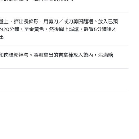
盤上，擠出長條形，用剪刀／或刀剪開麵糰。放入已預
焗約20分鐘，至金黃色，然後關上焗爐，靜置5分鐘後才
出
和肉桂粉拌勻。將剛拿出的吉拿棒放入袋內，沾滿糖