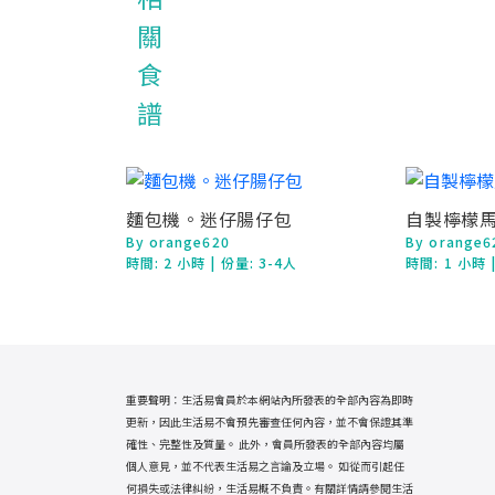
麵包機。迷仔腸仔包
自製檸檬
By orange620
By orange6
時間:
2 小時
| 份量: 3-4人
時間:
1 小時
重要聲明：生活易會員於本網站內所發表的全部內容為即時
更新，因此生活易不會預先審查任何內容，並不會保證其準
確性、完整性及質量。 此外，會員所發表的全部內容均屬
個人意見，並不代表生活易之言論及立場。 如從而引起任
何損失或法律糾紛，生活易概不負責。有關詳情請參閱生活