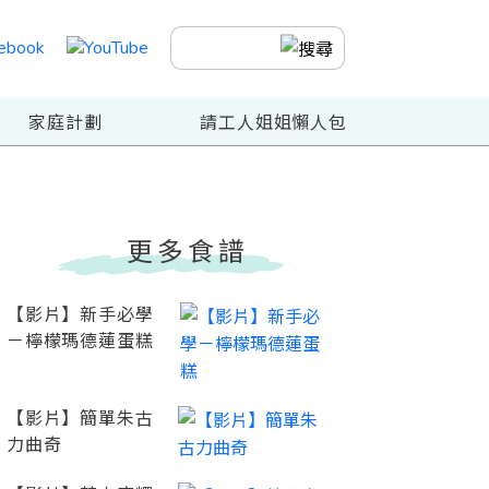
家庭計劃
請工人姐姐懶人包
更多食譜
【影片】新手必學
－檸檬瑪德蓮蛋糕
【影片】簡單朱古
力曲奇