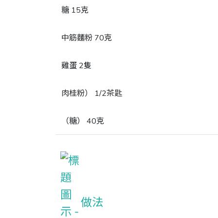
糖 15克
中筋麵粉 70克
雞蛋 2隻
肉桂粉） 1/2茶匙
（糖） 40克
做法