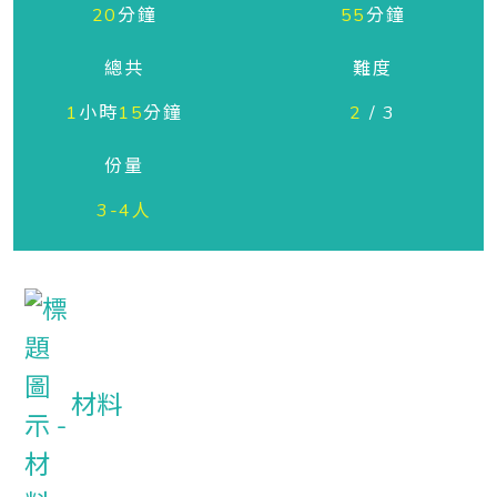
20
分鐘
55
分鐘
總共
難度
1
小時
15
分鐘
2
/ 3
份量
3-4人
材料