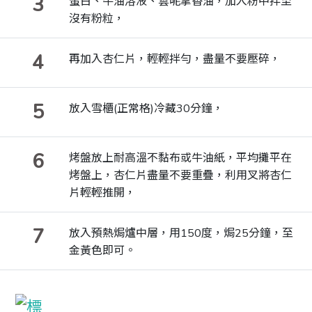
3
蛋白、牛油溶液、雲呢拿香油，加入粉中拌至
沒有粉粒，
4
再加入杏仁片，輕輕拌勻，盡量不要壓碎，
5
放入雪櫃(正常格)冷藏30分鐘，
6
烤盤放上耐高溫不黏布或牛油紙，平均攤平在
烤盤上，杏仁片盡量不要重疊，利用叉將杏仁
片輕輕推開，
7
放入預熱焗爐中層，用150度，焗25分鐘，至
金黃色即可。