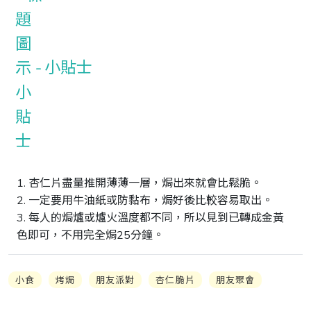
小貼士
1. 杏仁片盡量推開薄薄一層，焗出來就會比鬆脆。

2. 一定要用牛油紙或防黏布，焗好後比較容易取出。

3. 每人的焗爐或爐火溫度都不同，所以見到已轉成金黃
色即可，不用完全焗25分鐘。
小食
烤焗
朋友派對
杏仁脆片
朋友聚會