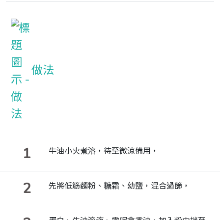
做法
1
牛油小火煮溶，待至微涼備用，
2
先將低筋麵粉、糖霜、幼鹽，混合過篩，