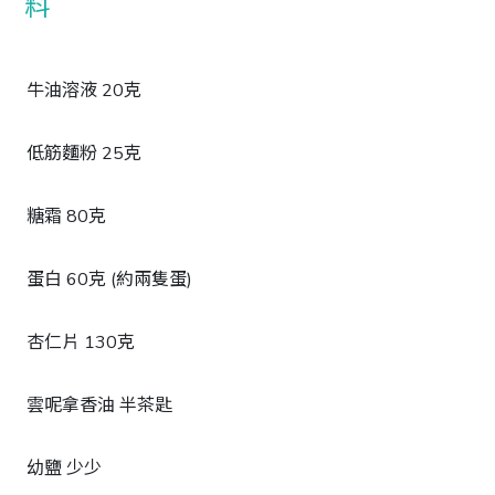
牛油溶液 20克
低筋麵粉 25克
糖霜 80克
蛋白 60克 (約兩隻蛋)
杏仁片 130克
雲呢拿香油 半茶匙
幼鹽 少少