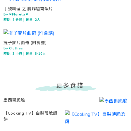
手殘料理 之 脆炸越南蝦片
By ❤Floreta❤
時間:
8 分鐘
| 份量: 2人
提子麥片曲奇 (附食譜)
By Clothes
時間:
3 小時
| 份量: 8-10人
更多食譜
墨西哥脆脆
【Cooking TV】自製薄脆蝦
餅