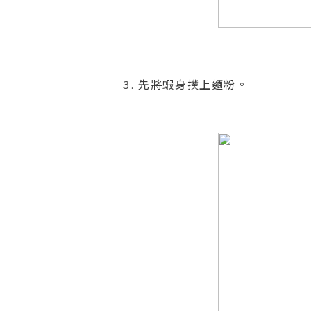
3. 先將蝦身撲上麵粉。