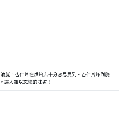
康絕不油膩。杏仁片在烘焙店十分容易買到。杏仁片炸到脆
。讓人難以忘懷的味道！