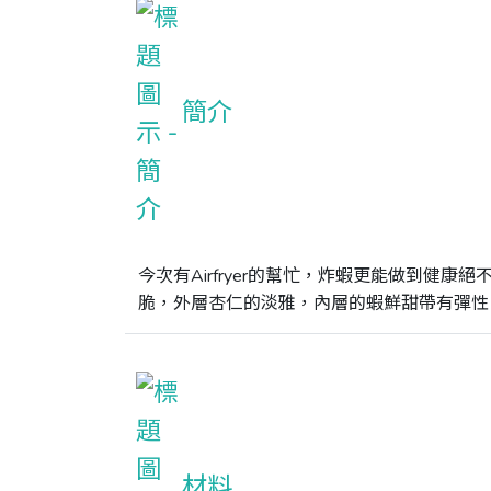
簡介
今次有Airfryer的幫忙，炸蝦更能做到健
脆，外層杏仁的淡雅，內層的蝦鮮甜帶有彈性
材料