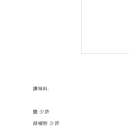
調味料:
鹽 少許
胡椒粉 少許