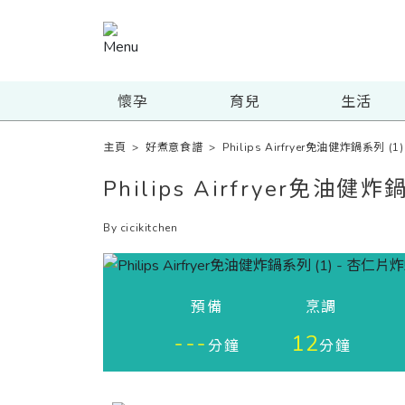
懷孕
育兒
生活
主頁
>
好煮意食譜
>
Philips Airfryer免油健炸鍋系列 (
Philips Airfryer免油健
By cicikitchen
預備
烹調
---
12
分鐘
分鐘