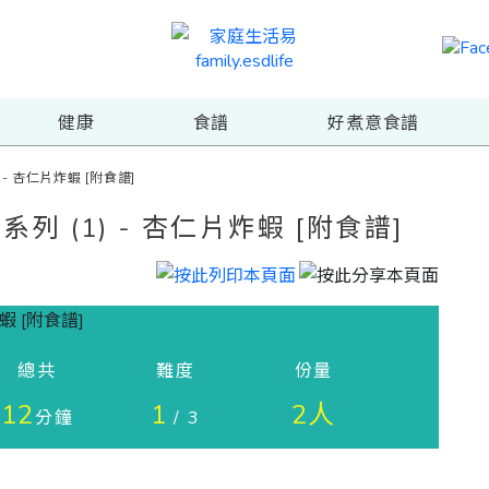
健康
食譜
好煮意食譜
1) - 杏仁片炸蝦 [附食譜]
炸鍋系列 (1) - 杏仁片炸蝦 [附食譜]
總共
難度
份量
12
1
2人
分鐘
/ 3