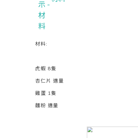
材料:
虎蝦 8隻
杏仁片 適量
雞蛋 1隻
麵粉 適量