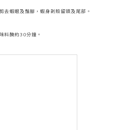
，剪去蝦眼及鬚腳，蝦身刴殼留頭及尾部。
調味料醃約30分鐘。