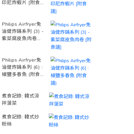
印尼炸蝦片 [附食
譜]
Philips Airfryer免
油健炸鍋系列 (3) -
紫菜腐皮魚肉卷
[附食譜]
Philips Airfryer免
油健炸鍋系列 (6) :
椒鹽多春魚 (附食
譜)
煮食記錄: 韓式涼
拌菠菜
煮食記錄: 韓式炒
粉絲