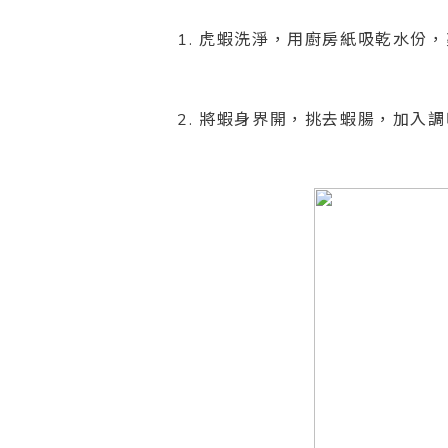
1. 虎蝦洗淨，用廚房紙吸乾水份
2. 將蝦身界開，挑去蝦腸，加入