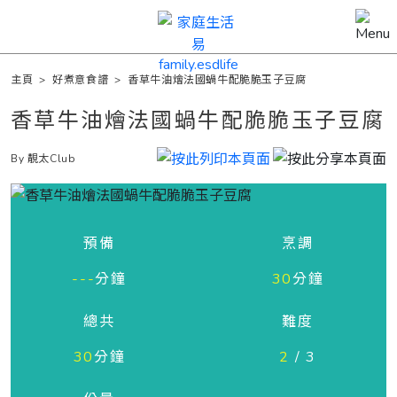
主頁
>
好煮意食譜
>
香草牛油燴法國蝸牛配脆脆玉子豆腐
香草牛油燴法國蝸牛配脆脆玉子豆腐
By 靚太Club
預備
烹調
---
分鐘
30
分鐘
總共
難度
30
分鐘
2
/ 3