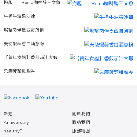
撈起——Roma咖啡醃三文魚
牛扒牛油果沙律
焗蟹肉伴墨西哥薄餅
天使蝦蒜香白酒意粉
【賀年食譜】香煎茄汁大蝦
忌廉菠菜雞胸卷
新婚
關於我們
Anniversary
聯絡我們
healthyD
服務範圍