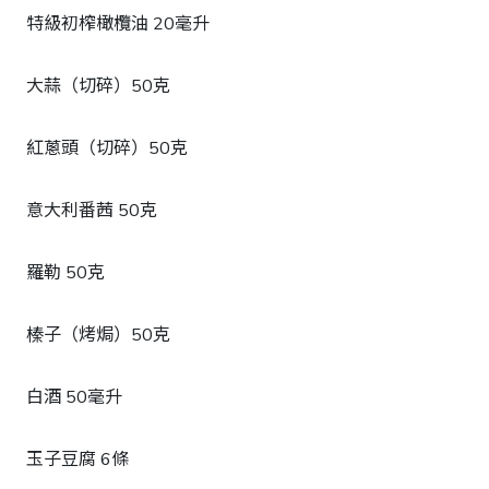
特級初榨橄欖油 20毫升
大蒜（切碎）50克
紅蔥頭（切碎）50克
意大利番茜 50克
羅勒 50克
榛子（烤焗）50克
白酒 50毫升
玉子豆腐 6條