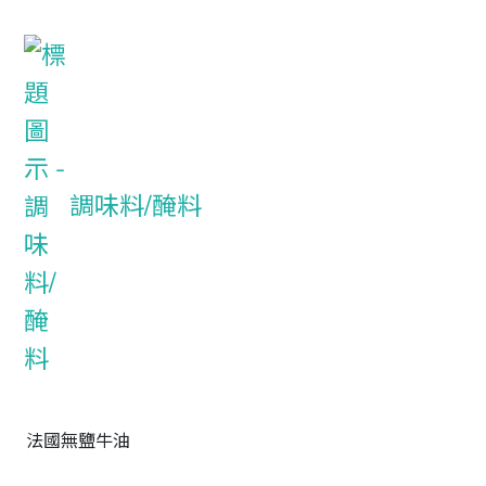
調味料/醃料
法國無鹽牛油