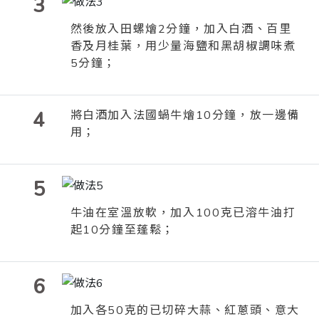
3
然後放入田螺燴
2
分鐘，加入白酒、百里
香及月桂葉，用少量海鹽和黑胡椒調味煮
5
分鐘；
4
將白酒加入法國蝸牛燴
10
分鐘，放一邊備
用；
5
牛油在室溫放軟，加入
100
克已溶牛油打
起
10
分鐘至蓬鬆；
6
加入各50克的已切碎大蒜、紅蔥頭、意大