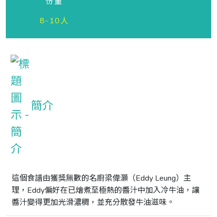
份量
8-10人
簡介
這個食譜由獲獎無數的名廚梁偉灝（Eddy Leung）主
理，Eddy偏好在已燴煮至極熱的醬汁中加入冷牛油，讓
醬汁變得更加光滑濃稠，並充分散發牛油滋味。