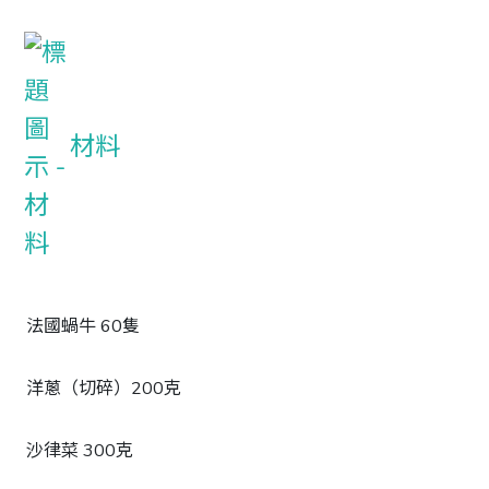
材料
法國蝸牛 60隻
洋蔥（切碎）200克
沙律菜 300克