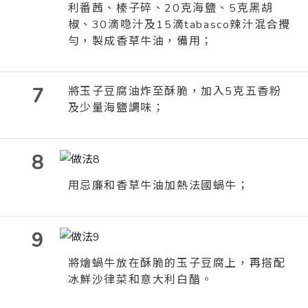
利番茜、榛子碎、20克海鹽、5克黑胡
椒、30滴喼汁及15滴
tabasco
辣汁混合攪
勻，製成香草牛油，備用；
7
將玉子豆腐油炸至酥脆，加入5克五香粉
及少量海鹽調味；
8
用忌廉和香草牛油加熱法國蝸牛；
9
將燴蝸牛放在酥脆的玉子豆腐上，再搭配
冰鮮沙律菜和意大利白醋。