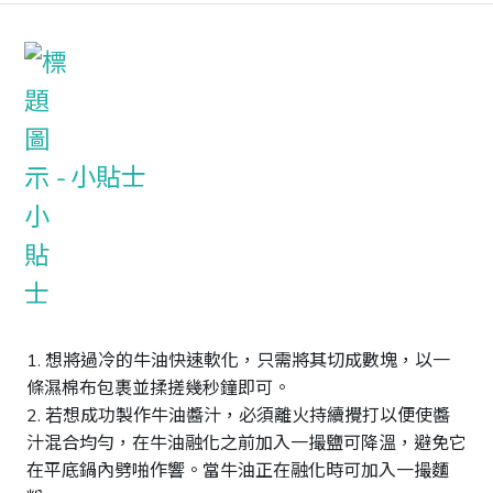
小貼士
1. 想將過冷的牛油快速軟化，只需將其切成數塊，以一
條濕棉布包裹並揉搓幾秒鐘即可。

2. 若想成功製作牛油醬汁，必須離火持續攪打以便使醬
汁混合均勻，在牛油融化之前加入一撮鹽可降溫，避免它
在平底鍋內劈啪作響。當牛油正在融化時可加入一撮麵