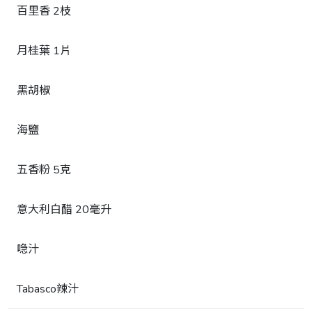
百里香 2枝
月桂葉 1片
黑胡椒
海鹽
五香粉 5克
意大利白醋 20毫升
喼汁
Tabasco辣汁