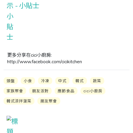
小貼士
更多分享在cici小廚房: 
http://www.facebook.com/cicikitchen
頭盤
小食
冷凍
中式
韓式
蔬菜
家族聚會
朋友派對
應節食品
cici小廚房
韓式涼拌菠菜
朋友聚會