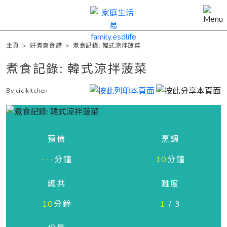
主頁
>
好煮意食譜
>
煮食記錄: 韓式涼拌菠菜
煮食記錄: 韓式涼拌菠菜
By cicikitchen
預備
烹調
---
分鐘
10
分鐘
總共
難度
10
分鐘
1
/ 3