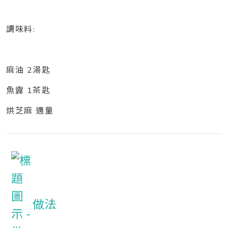
調味料:
麻油 2湯匙
魚露 1茶匙
烘芝麻 適量
做法