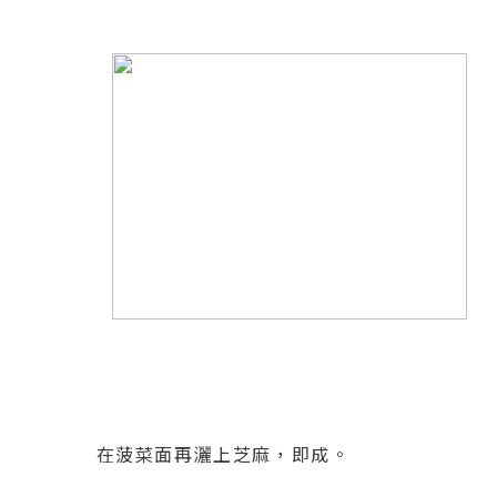
在菠菜面再灑上芝麻，即成。