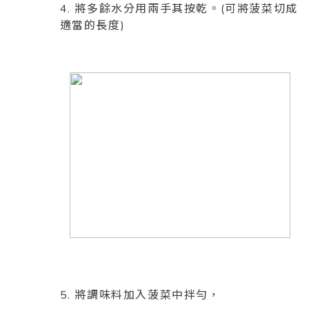
4. 將多餘水分用兩手其按乾。(可將菠菜切成
適當的長度)
5. 將調味料加入菠菜中拌勻，