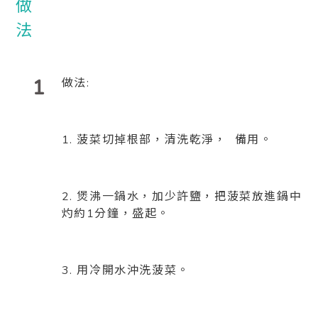
1
做法:
1. 菠菜切掉根部，清洗乾淨， 備用。
2. 煲沸一鍋水，加少許鹽，把菠菜放進鍋中
灼約1分鐘，盛起。
3. 用冷開水沖洗菠菜。