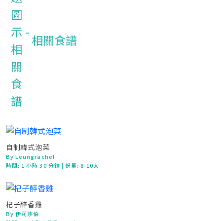
相關食譜
自制韓式泡菜
By Leungrachel
時間:
1 小時 30 分鐘
| 份量: 8-10人
杞子醉香雞
By 伊莉莎伯