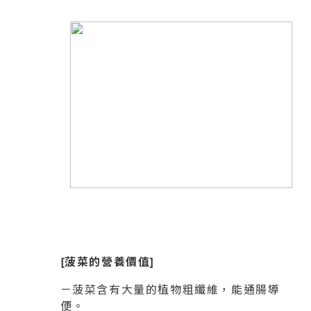
[菠菜的營養價值]
－菠菜含有大量的植物粗纖維，能通腸導
便。