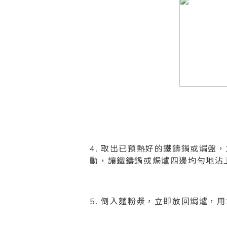
4. 取出已預熱好的鐵鑄鍋或焗盤，
動，讓鐵鑄鍋或焗爐四邊均勻地沾
5. 倒入麵粉漿，立即放回焗爐，用