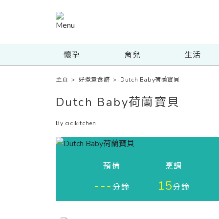
懷孕
育兒
生活
主頁
>
好煮意食譜
>
Dutch Baby荷蘭寶貝
Dutch Baby荷蘭寶貝
By cicikitchen
預備
烹調
---
15
分鐘
分鐘