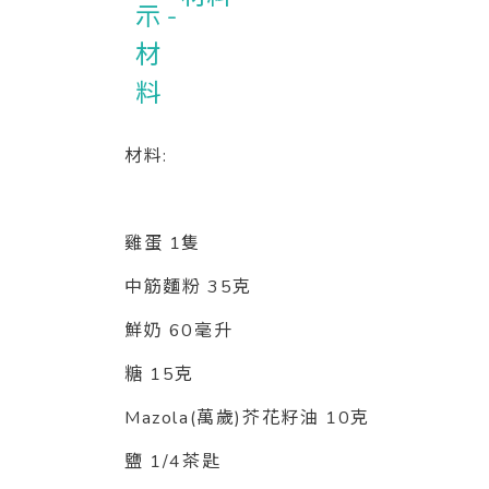
材料:
雞蛋 1隻
中筋麵粉 35克
鮮奶 60毫升
糖 15克
Mazola(萬歲)芥花籽油 10克
鹽 1/4茶匙