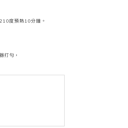
210度預熱10分鐘。
蛋器打勻，