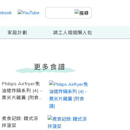
家庭計劃
請工人姐姐懶人包
更多食譜
Philips Airfryer免
油健炸鍋系列 (4) -
粟米片雞翼 [附食
譜]
煮食記錄: 韓式涼
拌菠菜