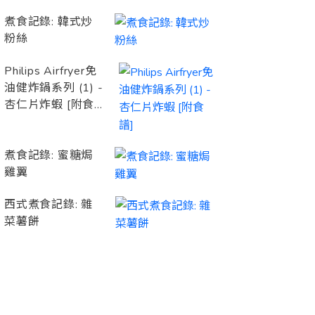
煮食記錄: 韓式炒
粉絲
Philips Airfryer免
油健炸鍋系列 (1) -
杏仁片炸蝦 [附食
譜]
煮食記錄: 蜜糖焗
雞翼
西式煮食記錄: 雜
菜薯餅