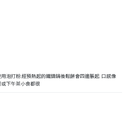
使用泡打粉.經預熱起的鐵鑄鍋後鬆餅會四邊脹起. 口感像
餐或下午茶小食都很