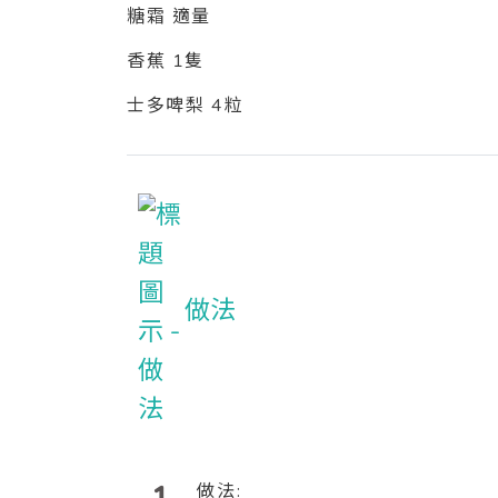
糖霜 適量
香蕉 1隻
士多啤梨 4粒
做法
做法: