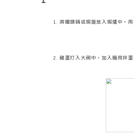
1
1. 將鐵鑄鍋或焗盤放入焗爐中，用
2. 雞蛋打入大碗中，加入糖用拌