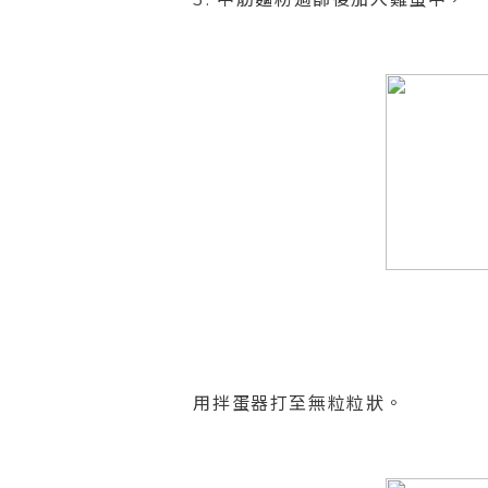
3. 中筋麵粉過篩後加入雞蛋中，
用拌蛋器打至無粒粒狀。