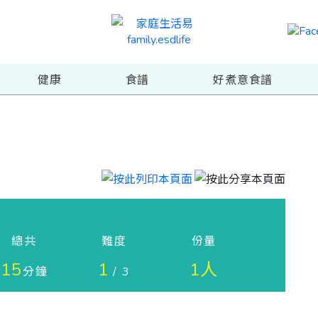
健康
食譜
好煮意食譜
總共
難度
份量
15
1
1人
分鐘
/ 3