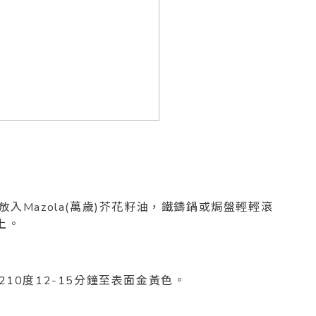
放入Mazola(萬歲)芥花籽油，鐵鑄鍋或焗盤輕輕滾
上。
210度12-15分鐘至表面金黃色。