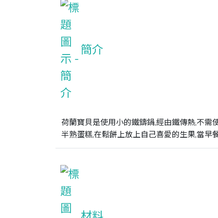
簡介
荷蘭寶貝是使用小的鐵鑄鍋,經由鐵傳熱,不需
半熟蛋糕,在鬆餅上放上自己喜愛的生果,當早
材料