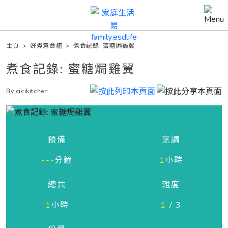
主頁
>
好煮意食譜
>
煮食記錄: 蜜糖焗雞翼
煮食記錄: 蜜糖焗雞翼
By cicikitchen
預備
烹調
---
分鐘
1
小時
總共
難度
1
小時
1
/ 3