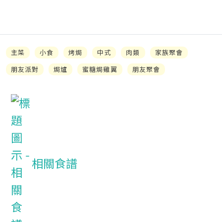
主菜
小食
烤焗
中式
肉類
家族聚會
朋友派對
焗爐
蜜糖焗雞翼
朋友聚會
相關食譜