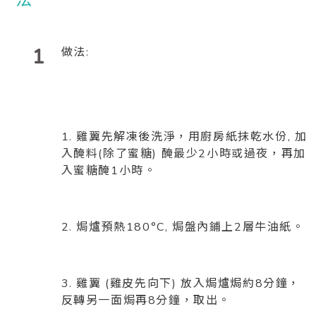
1
做法:
1. 雞翼先解凍後洗淨，用廚房紙抹乾水份, 加
入醃料(除了蜜糖) 醃最少2小時或過夜，再加
入蜜糖醃1小時。
2. 焗爐預熱180°C, 焗盤內鋪上2層牛油紙。
3. 雞翼 (雞皮先向下) 放入焗爐焗約8分鐘，
反轉另一面焗再8分鐘，取出。