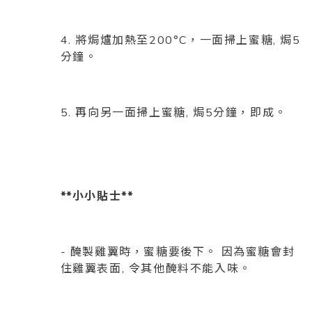
4. 將焗爐加熱至200°C，一面掃上蜜糖, 焗5
分鐘。
5. 再向另一面掃上蜜糖, 焗5分鐘，即成。
**小小貼士**
- 醃製雞翼時，蜜糖要後下。 因為蜜糖會封
住雞翼表面, 令其他醃料不能入味。