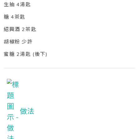
生抽 4湯匙
糖 4茶匙
紹興酒 2茶匙
胡椒粉 少許
蜜糖 2湯匙 (後下)
做法