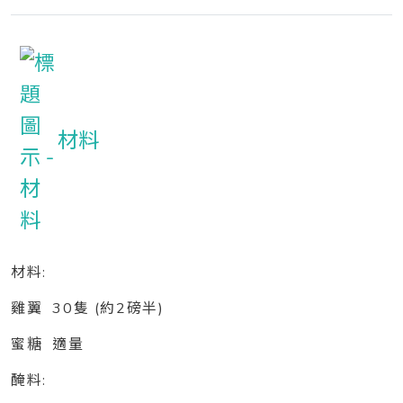
材料
材料:
雞翼 30隻 (約2磅半)
蜜糖 適量
醃料: