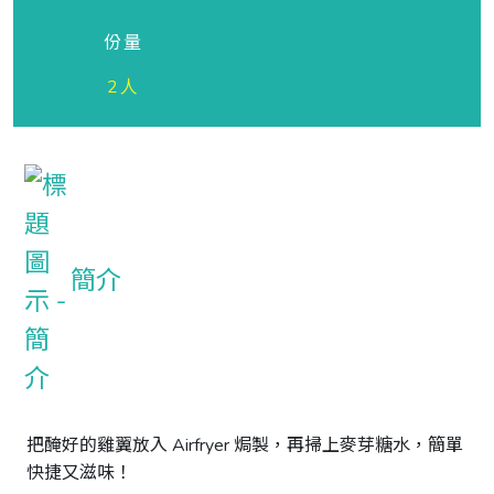
份量
2人
簡介
把醃好的雞翼放入 Airfryer 焗製，再掃上麥芽糖水，簡單
快捷又滋味！