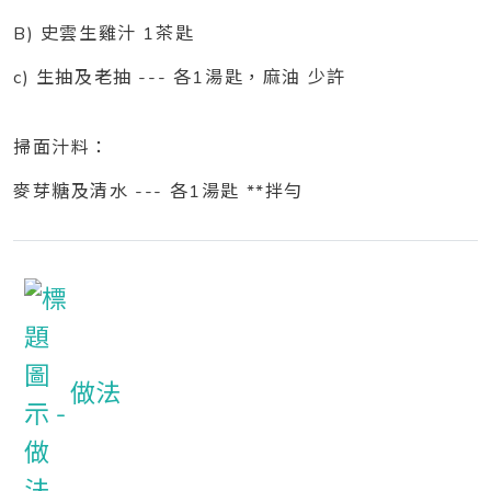
B) 史雲生雞汁 1茶匙
c) 生抽及老抽 --- 各1湯匙，麻油 少許
掃面汁料：
麥芽糖及清水 --- 各1湯匙 **拌勻
做法