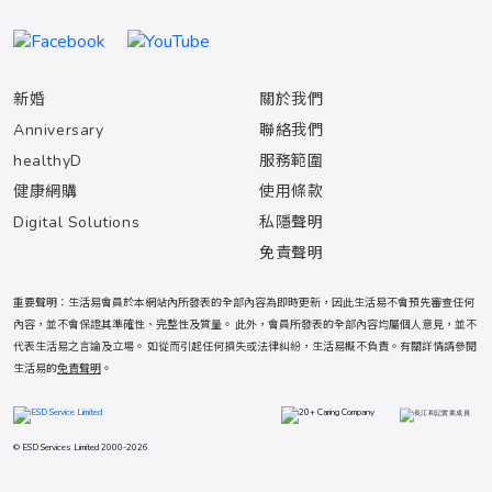
新婚
關於我們
Anniversary
聯絡我們
healthyD
服務範圍
健康網購
使用條款
Digital Solutions
私隱聲明
免責聲明
重要聲明：生活易會員於本網站內所發表的全部內容為即時更新，因此生活易不會預先審查任何
內容，並不會保證其準確性、完整性及質量。 此外，會員所發表的全部內容均屬個人意見，並不
代表生活易之言論及立場。 如從而引起任何損失或法律糾紛，生活易概不負責。有關詳情請參閱
生活易的
免責聲明
。
© ESD Services Limited 2000-2026