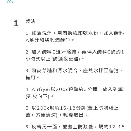
1
製法：
1. 雞翼洗淨，用廚房紙印乾水份，加入醃料
A薑汁和紹興酒醃勻。
2. 加入醃料B雞汁略醃，再伴入醃料C醃約1
小時式以上(醃過夜更佳)。
3. 將麥芽糖和清水混合，座熱水拌至糖溶，
備用。
4. Airfryer以200c預熱約3分鐘，放入雞翼
(雞皮向下)。
5. 以200c焗約15-18分鐘(蓋上防噴濺上
蓋，方便清潔)，雞翼取出。
6. 反轉另一面，並蓋上防濺蓋，焗約12-15