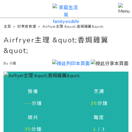
主頁
>
好煮意食譜
>
Airfryer主理 &quot;香焗雞翼&quot;
Airfryer主理 &quot;香焗雞翼
&quot;
By 小高
預備
烹調
---
分鐘
35
分鐘
總共
難度
35
分鐘
1
/ 3