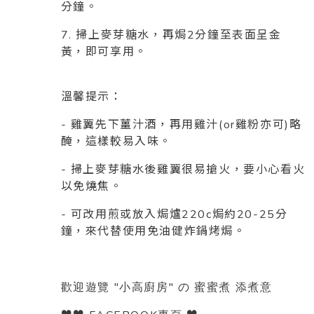
分鐘。
7. 掃上麥芽糖水，再焗2分鐘至表面呈金
黃，即可享用。
溫馨提示：
- 雞翼先下薑汁酒，再用雞汁(or雞粉亦可)略
醃，這樣較易入味。
- 掃上麥芽糖水後雞翼很易搶火，要小心看火
以免燒焦。
- 可改用煎或放入焗爐220c焗約20-25分
鐘，來代替使用免油健炸鍋烤焗。
"
"
歡迎遊覽
小高廚房
の
蜜蜜煮
添煮意